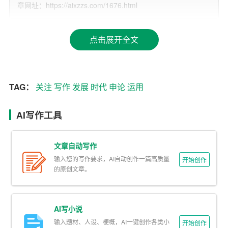
章网址：https://aixzzs.com/1676.html
如，当前我国正处于全面深化改革、扩大对外开放的关键
时期，我们可以从改革痛点、发展堵点、民生难点出发，
点击展开全文
选题立意，提出具有针对性的建议和思考。
同时，我们要关注社会热点事件，把握时代脉搏。对于一
些重大政策、重大事件、重大改革，我们要及时关注、深
TAG：
关注
写作
发展
时代
申论
运用
入研究，站在时代的高度去分析问题、提出观点。例如，
近年来我国加大生态环境保护力度，推出一系列政策措
AI写作工具
施。在申论写作中，我们可以围绕生态文明建设、绿色发
展等方面展开论述，提出自己的见解和建议。
文章自动写作
二、求变：创新写作手法，提升文章品质
输入您的写作要求，AI自动创作一篇高质量
开始创作
的原创文章。
高质量发展要求我们不断创新，提升文章品质。在申论写
作中，我们要勇于突破传统写作模式，尝试多种写作手
法，使文章具有更高的思想价值、观赏价值和实用价值。
AI写小说
输入题材、人设、梗概，AI一键创作各类小
开始创作