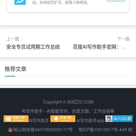
1. 思维创新：在写作过程中，我们要敢于突破思维定式，
说，支持续写扩写、剧情人物修改。
运用
创新思维、批判性思维等方法，对问题进行深入剖
析。例如，在分析某一政策效应时，我们可以从正面、侧
面、负面等多角度进行思考，提出独到的见解。
上一篇
下一篇
2. 结构创新：在文章结构上，我们要善于运用分论点、总
安全专员试用期工作总结
百度AI写作助手官网：创新科技，助力创作
论点等手法，使文章层次清晰、逻辑严密。同时，我们可
以尝试运用排比、对仗等修辞手法，增强文章的韵律美。
推荐文章
3. 语言创新：在语言运用上，我们要注重语言的准确性和
生动性。一方面，我们要确保语言表达准确、简练，避免
歧义和冗余；另一方面，我们要善于运用比喻、拟人等修
辞手法，使文章更具表现力。
Copyright © AIXZZS.COM
4. 实例创新：在论述观点时，我们要善于运用新鲜的事例
AI写作助手 - AI智能写作、创意文案、工作总结等
和数据，以增强文章的说服力。同时，我们可以尝试将事
Ai写作助手
ai写作助手app
例和观点有机结合，形成事理论证的结构。
皖公网安备34070502000117号
皖ICP备10010917号-44A 皖