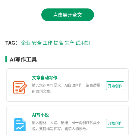
参加企业组织的各类安全生产培训，向有经验的同事请
点击展开全文
教，不断丰富自己的知识储备。
二、严谨作风，做好安全检查工作
在试用期期间，我严格按照企业规章制度，开展安全检查
TAG：
企业
安全
工作
提高
生产
试用期
工作。我深入生产一线，对生产设备、安全设施、消防设
AI写作工具
施等进行全面检查，确保设备设施安全运行。同时，我还
加强对员工的安全教育，提高员工的安全意识。对于检查
中发现的安全隐患，我及时向领导汇报，并督促相关部门
文章自动写作
整改，确保安全生产。
输入您的写作要求，AI自动创作一篇高质量
开始创作
的原创文章。
三、主动作为，提升安全生产管理水平
在试用期期间，我充分发挥自己的专业特长，主动作为，
AI写小说
推动企业安全生产管理水平的提升。我参与编制了企业的
输入题材、人设、梗概，AI一键创作各类小
开始创作
安全生产管理制度，使企业的安全生产管理工作更加规范
说，支持续写扩写、剧情人物修改。