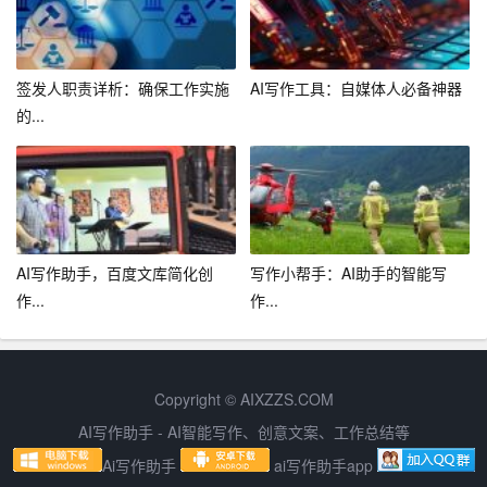
自己的应变能力。
总结：
签发人职责详析：确保工作实施
AI写作工具：自媒体人必备神器
试用期期间，我虽然取得了一定的成绩，但仍然存在许多
的...
不足。在今后的工作中，我将继续努力学习，提高自己的
业务能力和综合素质。同时，我将以更加严谨的态度，更
加专业的素养，投入到安全生产管理工作中，为企业的发
展贡献自己的一份力量。
AI写作助手，百度文库简化创
写作小帮手：AI助手的智能写
作...
作...
Copyright © AIXZZS.COM
AI写作助手 - AI智能写作、创意文案、工作总结等
Ai写作助手
ai写作助手app