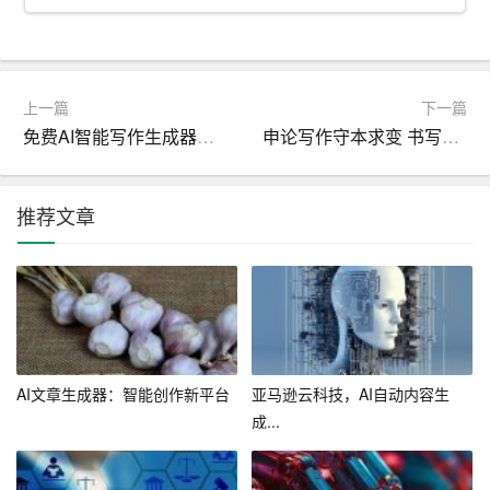
化、制度化。同时，我还协助领导制定安全生产责任制，
明确各级领导和各部门的安全生产职责，确保安全生产责
任到人。
上一篇
下一篇
四、团结协作，共同推进安全生产
免费AI智能写作生成器：激发灵感，轻松生成
申论写作守本求变 书写高质量发展时代华章
在试用期期间，我充分发挥团队协作精神，与同事互相学
习、互相支持。在工作中，我积极与各部门沟通，争取他
推荐文章
们的支持与配合，形成合力，共同推进安全生产。同时，
我还积极参与企业组织的各类安全生产活动，通过活动，
增强员工的安全意识，提升企业的安全生产氛围。
五、不足与反思
虽然我在试用期内取得了一定的成绩，但同时也暴露出了
AI文章生成器：智能创作新平台
亚马逊云科技，AI自动内容生
一些不足。例如，我在安全管理工作中，有时过于依赖经
成...
验，未能充分发挥自己的专业素养。此外，我在处理安全
生产问题时，有时缺乏果断决策的能力，需要进一步提高