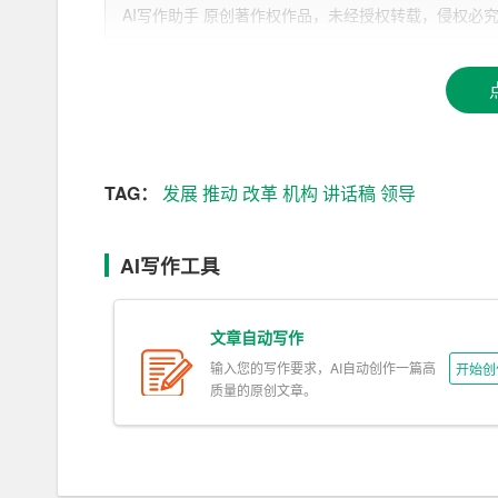
领导讲话稿作为机构改革的重要载体，具有很强的
AI写作助手 原创著作权作品，未经授权转载，侵权必究！文章网址：h
结合实际，突出重点，提出明确要求，具有很强的
以下几个方面：
一、提高政治站位，把握正确方向。我们要深入学
坚定“四个自信”，做到“两个维护”。要紧密结合
新发展理念，确保机构改革的方向正确、目标明确
TAG：
发展
推动
改革
机构
讲话稿
领导
二、紧密围绕中心，服务发展大局。领导讲话稿要
点，关注民生福祉，推动经济社会发展。要注重发
AI写作工具
改革举措落地生根、开花结果。
文章自动写作
三、注重改革创新，提高治理效能。我们要坚定推
能配置、提高工作效率。领导讲话稿要充分体现改
输入您的写作要求，AI自动创作一篇高
开始创
质量的原创文章。
四、强化责任担当，浓厚干事氛围。领导讲话稿要
树立正确用人导向，强化考核评价，营造风清气正