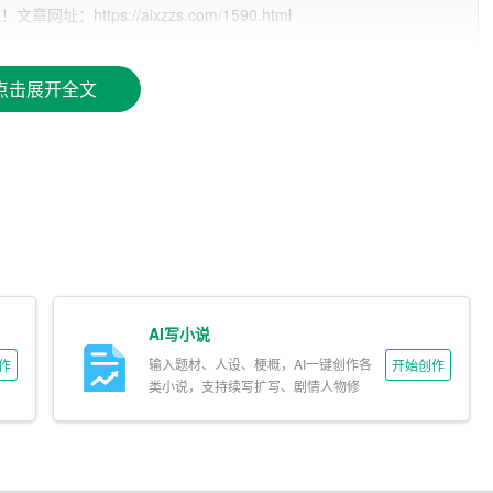
政治性、政策性和指导性。一篇优秀的领导讲话稿，应当紧密
ttps://aixzzs.com/1590.html
针对性和可操作性。因此，在撰写领导讲话稿时，我们要注意
点击展开全文
习贯彻新时代中国特色社会主义思想，牢固树立“四个意识”，
党的十九大、十九届二中、三中、四中、五中全会精神，贯彻落实
。
紧密结合国家发展战略和各地区、各部门实际，突出改革重
挥领导讲话稿的指导作用，提出切实可行的措施和建议，助力
AI写小说
进机构改革，勇于破除体制机制弊端，加强管理机构、优化职
革创新精神，推动机构改革向纵深发展。
输入题材、人设、梗概，AI一键创作各
作
开始创作
类小说，支持续写扩写、剧情人物修
改。
强调责任担当，激发干部群众的积极性、主动性和创造性。要
的政治生态和干事创业的良好氛围。