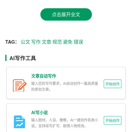
公文的格式和排版是其外在表现，也是公文写作中容易忽
点击展开全文
视的环节。一份
规范
的公文应具备以下特点：
1. 符合国家标准：公文格式要遵循国家规定的标准，如字
体、字号、行间距、页边距等。
TAG：
公文
写作
文章
规范
避免
错误
2. 清晰的层次结构：公文要有明确的层次感，标题、正
AI写作工具
文、落款等要分的清晰，便于阅读。
3. 规范的用纸和装订：公文用纸要符合要求，装订要整
文章自动写作
齐，不得有破损、散页等情况。
输入您的写作要求，AI自动创作一篇高质量
开始创作
的原创文章。
三、规范的用词和语言表达
公文写作要求用词规范、语言简洁、表达明确。避免使用
AI写小说
口语、方言和网络用语，尽量使用规范的书面语。此外，
输入题材、人设、梗概，AI一键创作各类小
开始创作
要注意以下几点：
说，支持续写扩写、剧情人物修改。