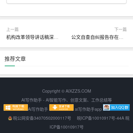
1. 避免歧义：表达时要尽量选用表意明确的词语，避免产
生歧义。
2. 保持一致：公文中出现的同类事物，要保持用词、表述
上一篇
下一篇
的一致性。
机构改革领导讲话稿深入探讨推动改革开放
公文自查自纠报告存在问题如何解决
3. 恰当的语气：公文语气要庄重、谦和，既要体现权威
性，又要符合实际工作需求。
推荐文章
四、注重逻辑性和条理性
公文写作要注重逻辑性和条理性，使读者能够清晰地理解
文章
的观点和论证过程。具体做法如下：
Copyright © AIXZZS.COM
AI写作助手 - AI智能写作、创意文案、工作总结等
1. 逻辑清晰：文章结构要合理，观点要鲜明，论证要充
Ai写作助手
ai写作助手app
分，使文章逻辑性强。
皖公网安备34070502000117号
皖ICP备10010917号-44A 皖
2. 条理分明：正文部分要有明确的分段，每段都要有明确
ICP备10010917号
的主题句，使文章层次分明。