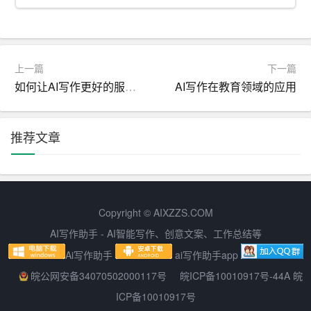
7. 意见。适用于对重要问题提出见解和处理办法。意见具
有指导性和参考性，是对某一问题提出看法、建议，供领
导和有关部门决策时参考。
上一篇
下一篇
如何让AI写作更好的服务于培训机构行业
AI写作在教育领域的应用
8. 通知。适用于发布、传达要求下级机关执行和有关单位
周知或者执行的事项，批转、转发公文。通知具有指令性
和告知性，是机关单位向下级机关和有关单位布置工作、
推荐文章
传达信息的重要手段。
9. 通报。适用于表彰先进、批评错误、传达重要精神和告
知重要情况。通报具有教育性和告知性，是对表彰先进、
Copyright © AIXZZS.COM
批评错误、传达精神和告知情况的一种文体。
AI写作助手 - AI智能写作、创意文案、工作总结等
10. 报告。适用于向上级机关汇报工作、反映情况，回复上
Ai写作助手
ai写作助手app
级机关的询问。报告具有汇报性和回复性，是下级机关向
皖公网安备34070502000117号
皖ICP备10010917号-44A 皖
上级机关汇报工作、反映情况、回复询问的重要途径。
ICP备10010917号