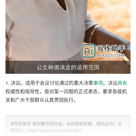
1. 决议。适用于会议讨论通过的重大决策
事项
。决议
具有
权威性和指导性，是对某一问题的正式表态，要求各级机
关和广大干部群众认真贯彻执行。
2. 决定。适用于对重要事项作出决策和部署、奖惩有关单
位和人员、变更或者撤销下级机关不适当的决定事项。决
AI写作助手 原创著作权作品，未经授权转载，侵权必究！文
定具有指令性和约束性，是机关单位在日常工作中常用的
章网址：https://aixzzs.com/1218.html