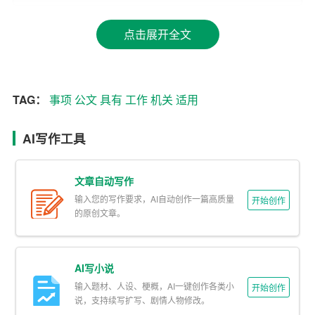
文种。
点击展开全文
3. 命令（令）。适用于公布行政法规和规章、宣布施行重
大强制性措施、批准授予和晋升衔级、嘉奖有关单位和人
员。命令具有权威性和强制性，是党的领导机关和行政机
关对重大事项进行指挥和管理的重要手段。
TAG：
事项
公文
具有
工作
机关
适用
4. 公报。适用于公布重要决定或者重大事项。公报具有权
AI写作工具
威性和告知性，是向国内外公众传达重要信息的一种文
体。
文章自动写作
5. 公告。适用于向国内外宣布重要事项或者法定事项。公
输入您的写作要求，AI自动创作一篇高质量
开始创作
的原创文章。
告具有权威性和公开性，是党政机关向国内外发布信息、
表明立场、履行法定职责的重要途径。
6. 通告。适用于在一定范围内公布应当遵守或者周知的事
AI写小说
项。通告具有告知性和约束性，是对一定范围内的人们提
输入题材、人设、梗概，AI一键创作各类小
开始创作
说，支持续写扩写、剧情人物修改。
出要求、告知事项的一种文体。