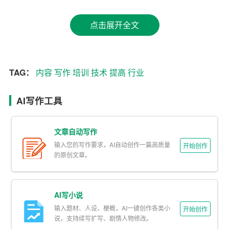
学生的学习情况。
点击展开全文
3.
智能写作
辅导：AI写作技术可以为学生提供写作辅导，
从文章结构、语法修正到风格调整等各个层面，帮助学生
提高写作能力。
TAG：
内容
写作
培训
技术
提高
行业
4. 在线教育
内容
生产：培训机构可以利用AI写作技术，高
AI写作工具
效生产各类在线教育内容，如文章、视频脚本和互动式教
学材料等。
文章自动写作
5. 学术研究支持：AI写作技术可以帮助研究人员快速整理
输入您的写作要求，AI自动创作一篇高质量
开始创作
文献资料、生成研究报告，提高学术研究的效率。
的原创文章。
面临的挑战
AI写小说
1. 内容质量和准确性：AI写作生成的内容可能存在逻辑错
输入题材、人设、梗概，AI一键创作各类小
开始创作
误或者表述不清的问题，需要人工进一步审核和修正。
说，支持续写扩写、剧情人物修改。