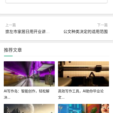
2. 知识产权保护：AI写作生成的作品如何保护知识产权，
避免抄袭和侵权行为，是一个亟待解决的问题。
3. 用户接受度：培训机构和学员可能对AI写作技术的接受
上一篇
下一篇
度不高，担心技术会影响教学质量。
崇左市家居日用开业讲话稿
公文种类决定的适用范围
4. 技术更新迭代：AI写作技术更新迭代速度快，培训机构
需要不断投入资源和精力来更新设备和技术。
推荐文章
应对策略
1. 建立严格的审核机制：对于AI写作生成的内容，培训机
构应建立严格的审核机制，确保内容的质量和准确性。
2. 加强知识产权培训和保护：对AI写作技术进行知识产权
AI写作岛：智能创作，轻松解
高效写作工具，AI助你毕业论
方面的培训，加强作品的知识产权保护。
决...
文...
3. 增强用户体验：通过增强AI写作技术的交互性和个性化
定制，提高用户体验，增加用户的接受度。