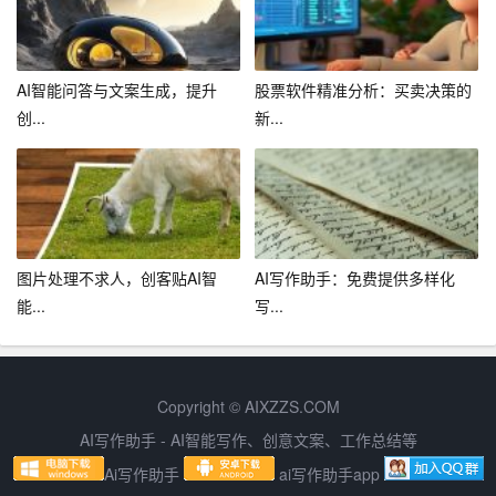
4. 持续关注技术发展：培训机构应持续关注AI写作技术的
发展动态，及时更新技术，保持行业竞争力。
AI智能问答与文案生成，提升
股票软件精准分析：买卖决策的
创...
新...
总之，AI写作技术为培训机构提供了前所未有的机遇。培
训机构应充分认识到AI写作技术的潜力和价值，积极探索
和应用，同时也要关注和应对相关的挑战，以此推动行业
的创新和发展。
图片处理不求人，创客贴AI智
AI写作助手：免费提供多样化
能...
写...
Copyright © AIXZZS.COM
AI写作助手 - AI智能写作、创意文案、工作总结等
Ai写作助手
ai写作助手app