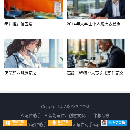
了解求职进度。
四、结语
老师推荐信五篇
2014年大学生个人履历表模板...
在互联网求职过程中，明确职业目的和掌握网申技巧至关
重要。只有明确了职业目标，才能更有针对性地寻找合适
的工作岗位；而熟练运用网申技巧，则能提高求职成功
率。希望本文能为您的互联网求职之路提供有益的指导，
祝您求职顺利，早日找到理想的工作！
医学职业规划范文
高级工程师个人英文求职信范文
Copyright © AIXZZS.COM
AI写作助手 - AI智能写作、创意文案、工作总结等
Ai写作助手
ai写作助手app