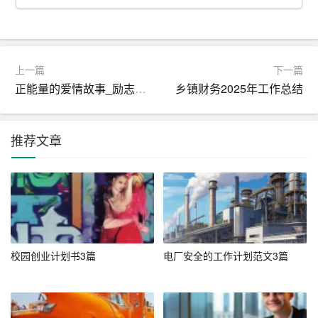
1. 精准填写个人信息：在网申过程中，个人信息填写要准
确无误，包括姓名、联系方式、教育背景等。
2. 突出核心能力：在简历中，凸显自己的专业技能和项目
上一篇
下一篇
经验，让HR一眼就能看到你的优势。
正能量的爱情故事_励志故事
乡镇财务2025年工作总结
3. 个性化求职信：针对不同公司和岗位，撰写个性化的求
职信，展现自己的求职意愿和对岗位的理解。
推荐文章
4. 注意简历排版：简历排版要整洁、清晰，突出重点，便
于HR阅读。
5. 投递时间选择：尽量在招聘信息发布后的第一时间投递
简历，提高被查看的概率。
校园创业计划书3篇
电厂安全的工作计划范文3篇
6. 邮件附件：将简历转换为PDF格式，确保邮件附件无
毒、便于打开。
7. 跟进反馈：在投递简历后，及时关注邮件和电话反馈，