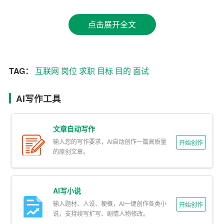
3. 促进个人成长：明确职业目的有助于求职者在工作中更
好地发挥个人优势，为实现职业目标奠定基础。
点击展开全文
二、互联网求职如何明确目的
1. 了解行业趋势：关注互联网行业的发展动态，了解热门
TAG：
互联网
岗位
求职
目标
目的
面试
岗位、技能需求，为自己的职业规划提供依据。
AI写作工具
2. 分析个人优势：梳理自己的专业技能、兴趣爱好、性格
特点等，找到与互联网行业相关联的优势。
文章自动写作
3. 设定职业目标：结合行业趋势和个人优势，设定短期和
输入您的写作要求，AI自动创作一篇高质量
开始创作
长期的职业目标，明确求职方向。
的原创文章。
4. 评估目标公司：了解目标公司的企业文化、业务范围、
发展前景等，判断是否符合自己的职业规划。
AI写小说
输入题材、人设、梗概，AI一键创作各类小
开始创作
三、网申技巧助力求职成功
说，支持续写扩写、剧情人物修改。