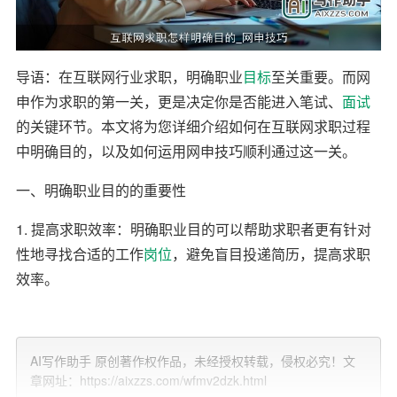
导语：在互联网行业求职，明确职业
目标
至关重要。而网
申作为求职的第一关，更是决定你是否能进入笔试、
面试
的关键环节。本文将为您详细介绍如何在互联网求职过程
中明确目的，以及如何运用网申技巧顺利通过这一关。
一、明确职业目的的重要性
1. 提高求职效率：明确职业目的可以帮助求职者更有针对
性地寻找合适的工作
岗位
，避免盲目投递简历，提高求职
效率。
2. 提升面试表现：明确职业目的可以让求职者在面试过程
中更有信心，展现出对岗位的热情和认真态度，从而提高
AI写作助手 原创著作权作品，未经授权转载，侵权必究！文
面试成功率。
章网址：https://aixzzs.com/wfmv2dzk.html