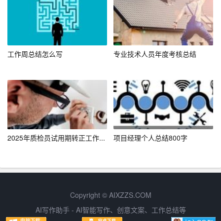
– 监督机制不健全：虽然信息化提高了透明度，但监督机
制和问责体系仍需加强，以确保每一分钱都用在刀刃上。
三、改进措施与未来规划
工作周总结怎么写
专业技术人员年度考核总结
针对上述问题，我们计划采取以下措施：
– 优化资金分配机制：建立更加科学合理的资金分配模
型，确保重点项目和民生工程得到充足资金支持。同时，
探索多元化融资渠道，减轻财政压力。
– 加强债务管理：建立健全债务预警和风险控制体系，严
2025年质检员试用期转正工作...
项目经理个人总结800字
格控制新增债务，逐步消化历史债务。
– 人才培养与引进：加大财务管理专业培训力度，吸引更
多高素质财务管理人才加入，提升财务管理水平。
Copyright © AIXZZS.COM
– 完善监督体系：强化内部审计和社会监督，建立健全问
AI写作助手 - AI智能写作、创意文案、工作总结等
责机制，确保每一笔支出都能经得起检验。