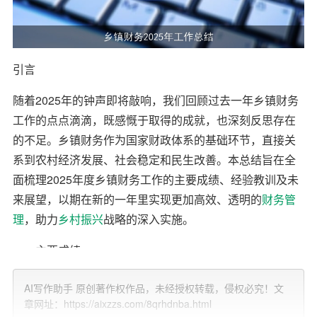
引言
随着2025年的钟声即将敲响，我们回顾过去一年乡镇财务
工作的点点滴滴，既感慨于取得的成就，也深刻反思存在
的不足。乡镇财务作为国家财政体系的基础环节，直接关
系到农村经济发展、社会稳定和民生改善。本总结旨在全
面梳理2025年度乡镇财务工作的主要成绩、经验教训及未
来展望，以期在新的一年里实现更加高效、透明的
财务管
理
，助力
乡村振兴
战略的深入实施。
一、主要成绩
1.
财政收入
稳步增长
AI写作助手 原创著作权作品，未经授权转载，侵权必究！文
章网址：https://aixzzs.com/8qrhdnba.html
2025年，面对复杂多变的国内外经济环境，我镇积极应