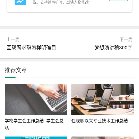
息化建设，成功上线了乡镇财务综合管理系统，实现了预
说，支持续写扩写、剧情人物修改。
算申报、审批、支付、核算全程电子化。这一举措不仅大
幅提高了工作效率，减少了人为错误，还方便了群众查询
和监督，增强了财务管理的公开性和透明度。
上一篇
下一篇
二、存在问题与挑战
互联网求职怎样明确目的_网申技巧
梦想演讲稿300字
尽管取得了一定成绩，但在实际工作中仍存在一些问题和
挑战：
推荐文章
– 资金分配不均：部分重点建设项目因资金紧张而进展缓
慢，反映出资金分配机制尚需完善。
– 债务风险加剧：随着基础设施建设投入的增加，乡镇债
务规模逐渐扩大，债务管理压力增大。
学校学生会工作总结_学生会总
任现职以来专业技术工作总结
– 财务管理人才短缺：专业化的财务管理人员不足，影响
结
了财务管理的质量和效率。