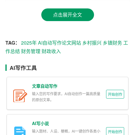
对，通过优化产业结构、加大税收征管力度等措施，实现
点击展开全文
了财政收入的稳定增长。全年完成税收收入XX亿元，同比
增长X%，超额完成年初预定目标。特别是农业特产税、土
地使用税等地方税种的增长，为乡镇财政提供了稳定的收
入来源。
TAG：
2025年
AI自动写作论文网站
乡村振兴
乡镇财务
工
作总结
财务管理
财政收入
2. 支出结构优化
在支出方面，我们坚持“保基本、促发展”的原则，合理调配
AI写作工具
资金，确保教育、医疗、社保等民生领域的投入，同时加
大对基础设施建设和公共服务的支持力度。通过精细化管
文章自动写作
理和效率提升，有效控制了“三公”经费支出，全年行政运行
输入您的写作要求，AI自动创作一篇高质量
开始创作
成本降低X%，资金使用的社会效益和经济效益显著提升。
的原创文章。
3. 财务管理信息化推进
AI写小说
为提升财务管理效率和透明度，我镇积极推进财务管理信
输入题材、人设、梗概，AI一键创作各类小
开始创作