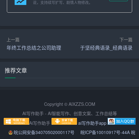
说，支持续写扩写、剧情人物修改。
三、规范公文管理通知的举措
为了解决上述问题，政府机关、企事业单位应当从以下几
个方面着手，规范公文管理通知：
上一篇
下一篇
年终工作总结之公司助理
于坚经典语录_经典语录
1. 制定严格的公文格式标准：政府机关、企事业单位应结
合自身实际，制定一套完善的公文格式标准，包括字体、
字号、行间距、页边距等，以确保公文整洁、规范、统
推荐文章
一。
2. 强化公文内容审核：政府机关、企事业单位应加强对公
文内容的审核，确保公文表述清晰、逻辑严密、用词准
Copyright © AIXZZS.COM
确，提高公文的权威性和准确性。
AI写作助手 - AI智能写作、创意文案、工作总结等
3. 优化公文处理流程：明确公文处理流程，包括公文的起
Ai写作助手
ai写作助手app
草、审批、签发、传递、发布等环节，确保公文高效、有
皖公网安备34070502000117号
皖ICP备10010917号-44A 皖
序地运行。