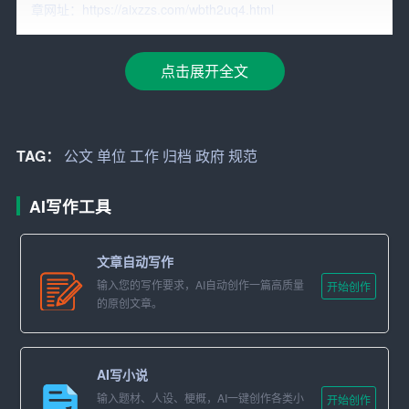
章网址：https://aixzzs.com/wbth2uq4.html
业单位的工作效能具有重要意义。
二、当前公文管理存在的问题
点击展开全文
1. 公文格式不规范：部分公文存在格式不统一、字体大小
不一、行间距不规范等问题，影响了公文的整洁度和阅读
体验。
TAG：
公文
单位
工作
归档
政府
规范
2. 公文内容不严谨：部分公文内容存在表述不清、逻辑不
AI写作工具
严密、用词不当等问题，导致公文的权威性和准确性受到
影响。
文章自动写作
3. 公文处理流程不完善：部分单位公文处理流程不明确，
输入您的写作要求，AI自动创作一篇高质量
开始创作
的原创文章。
导致公文在传递、审批、发布等环节出现延误。
4.
归档
不及时：部分单位对公文的归档工作不够重视，导
AI写小说
致归档不及时、归档材料不完整，给日后的查阅带来不
输入题材、人设、梗概，AI一键创作各类小
开始创作
便。