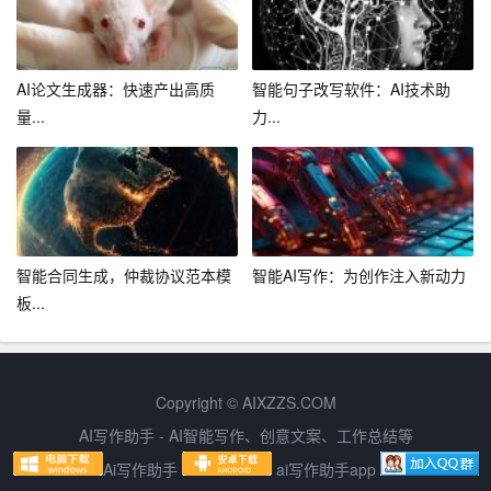
1. 每月制定详细的学习计划，确保完成业务知识学习。
2. 每周至少参加一次团队活动，增强团队凝聚力。
AI论文生成器：快速产出高质
智能句子改写软件：AI技术助
3. 每季度进行一次自我总结，分析自己的优点和不足，制
量...
力...
定改进措施。
4. 每年参加至少一次业务培训，提升自身综合素质。
五、总结
智能合同生成，仲裁协议范本模
智能AI写作：为创作注入新动力
通过以上规划，我相信在2024年，我能够实现自己的工作
板...
目标，为公司的发展贡献自己的力量。同时，我也会不断
调整和完善计划，确保计划的实施效果。在新的一年里，
我将以饱满的热情和坚定的信念，迎接挑战，实现自我价
Copyright © AIXZZS.COM
值。
AI写作助手 - AI智能写作、创意文案、工作总结等
Ai写作助手
ai写作助手app