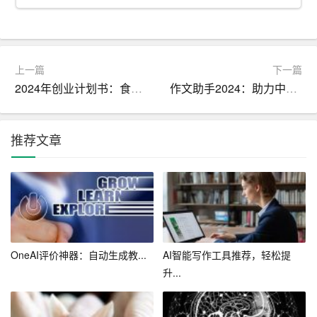
3. 自我提升
（1）制定学习计划，确保每周至少阅读一本专业书籍。
上一篇
下一篇
（2）学习办公
软件
高级技巧，提高工作效率。
2024年创业计划书：食堂我做主
作文助手2024：助力中小学生提升写作能力
（3）培养良好的时间管理习惯，合理安排工作与生活。
推荐文章
4. 工作成果
（1）完成公司下达的年度业绩指标。
（2）争取获得部门优秀员工、公司优秀员工等荣誉。
（3）为公司发展贡献自己的力量，提出有益的建议和方
OneAI评价神器：自动生成教...
AI智能写作工具推荐，轻松提
案。
升...
四、行动计划