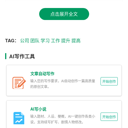
三、工作重点
点击展开全文
1. 业务能力提升
（1）深入学习业务知识，熟练掌握业务流程。
TAG：
公司
团队
学习
工作
提升
提高
（2）关注行业动态，了解市场趋势，为公司发展提供有益
建议。
AI写作工具
（3）积极参加业务培训，拓宽知识面，提升自身综合素
文章自动写作
质。
输入您的写作要求，AI自动创作一篇高质量
开始创作
的原创文章。
2. 团队协作
（1）加强团队内沟通与协作，提高工作效率。
AI写小说
（2）积极参与团队活动，增强团队凝聚力。
输入题材、人设、梗概，AI一键创作各类小
开始创作
说，支持续写扩写、剧情人物修改。
（3）关心团队成员，帮助他们解决工作中遇到的问题。