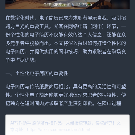
在数字化时代，电子简历已成为
求职者
展示
自我、吸引招
聘方目光的重要工具。尤其在网络
申请
（网申）环节，一
份个性化的电子简历不仅能有效传达个人信息，还能在众
多竞争者中脱颖而出。本文将深入探讨如何打造个性化的
电子简历，并提供实用的网申技巧，助力求职者在职场竞
争中占据优势。
一、个性化电子简历的重要性
电子简历与传统纸质简历相比，具有更高的灵活性和可塑
性。个性化电子简历能够更好地体现求职者的独特性，使
招聘方在短时间内对求职者产生深刻印象。在网申过程
中，由于招聘方往往需要在海量简历中筛选，个性化的电
子简历更容易吸引招聘方的注意，提高求职成功率。
AI写作助手 原创著作权作品，未经授权转载，侵权必究！文
章网址：https://aixzzs.com/eaxdznc5.html
二、打造个性化电子简历的关键要素