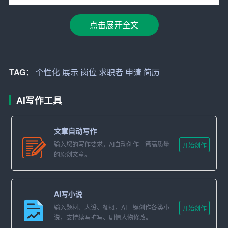
1. 明确目标
岗位
：在制作电子简历前，首先要明确目标岗
点击展开全文
位及行业特点。针对不同岗位需求，调整简历内容和重
点，确保简历与岗位高度匹配。
2. 突出个人优势：个性化简历应突出个人特长和成就。可
TAG：
个性化
展示
岗位
求职者
申请
简历
通过具体案例、数据等方式，直观展示个人能力和贡献。
AI写作工具
3. 优化排版设计：电子简历的排版设计应简洁、美观，便
于阅读。可适当运用色彩、图标等元素，提升视觉效果，
文章自动写作
但避免过度花哨。
输入您的写作要求，AI自动创作一篇高质量
开始创作
的原创文章。
4. 关键词策略：在简历中巧妙融入岗位相关的关键词，有
助于通过招聘方的简历筛选系统。
AI写小说
5. 多媒体元素：如有条件，可在电子简历中加入个人作品
输入题材、人设、梗概，AI一键创作各类小
集、视频介绍等多媒体元素，丰富简历内容，提升吸引
开始创作
说，支持续写扩写、剧情人物修改。
力。