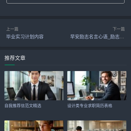
三、网申技巧全解析
1. 提前准备：在网申前，充分了解目标企业的文化、岗位
上一篇
下一篇
要求等信息，有针对性地准备简历和申请材料。
毕业实习计划内容
早安励志名言心语_励志名言
2. 完善个人信息：确保简历中的个人信息准确无误，包括
联系方式、教育背景、工作经历等。
推荐文章
3. 定制化申请：针对不同企业的网申系统，定制化调整简
历内容和格式，确保简历在不同平台上的展示效果。
4. 注意截止时间：密切关注网申截止时间，提前完成申
请，避免因时间紧迫导致失误。
自我推荐信范文精选
设计类专业求职简历表格
5. 多次检查：在提交申请前，多次检查简历和申请材料，
确保无错别字、语法错误等问题。
6. 跟踪申请进度：网申后，及时关注申请进度，如有需