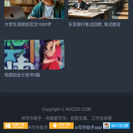
要，可适时与企业联系，表达求职意愿。
四、案例分析：成功网申的个性化简历
大学生涯规划范文1000字
东亚银行笔试回顾_笔试题目
以某互联网公司产品经理岗位为例，求职者小张在制作电
子简历时，首先明确了岗位需求，重点突出了自己在产品
策划、数据分析方面的经验和成果。简历中，小张通过具
体项目案例，展示了其在提升产品用户活跃度方面的贡
献，并附上了相关数据图表。此外，小张还根据企业文化
和岗位特点，调整了简历的配色和排版，使其更具视觉吸
校园创业计划书3篇
引力。最终，小张凭借这份个性化的电子简历，成功通过
了网申环节，获得了面试机会。
五、常见问题及应对策略
Copyright © AIXZZS.COM
1. 简历内容过于冗长：精简简历内容，突出重点，确保简
AI写作助手 - AI智能写作、创意文案、工作总结等
历在一页纸内展示完毕。
Ai写作助手
ai写作助手app