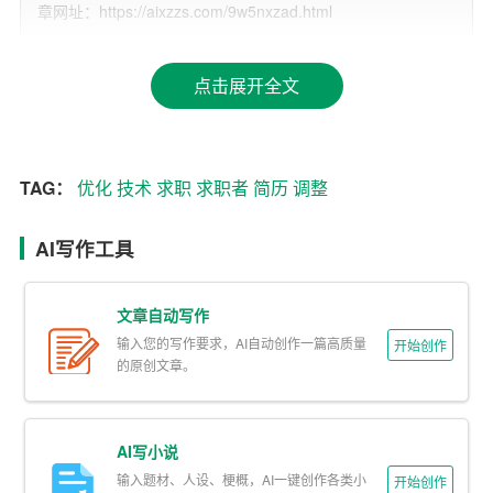
章网址：https://aixzzs.com/9w5nxzad.html
求职者获得面试的机会。AI简历优化可以根据企业招聘需
求，
调整
简历内容，使其更符合招聘方的要求。
点击展开全文
3. 节省时间：求职者往往需要针对不同职位准备多份简
历，而AI简历优化技术可以在短时间内完成这一任务，节
省求职者的时间。
TAG：
优化
技术
求职
求职者
简历
调整
二、AI简历优化的应用
AI写作工具
1. 关键词提取：AI技术可以自动识别简历中的关键词，如
技能、工作经验、教育背景等，并根据招聘需求对关键词
文章自动写作
进行优化。
输入您的写作要求，AI自动创作一篇高质量
开始创作
的原创文章。
2. 结构优化：AI可以分析简历的结构，自动调整段落顺
序，使简历更加清晰、有条理。
AI写小说
3. 语言润色：AI技术可以对简历中的语言进行润色，使其
输入题材、人设、梗概，AI一键创作各类小
更具吸引力。例如，将“熟练使用办公
软件
”改为“精通各类
开始创作