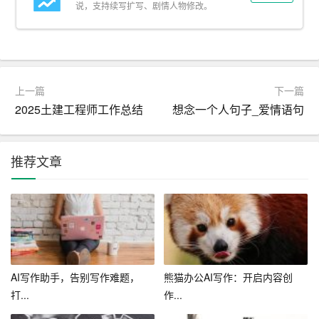
说，支持续写扩写、剧情人物修改。
办公软件，具备高效数据处理能力”。
4. 个性化推荐：AI可以根据求职者的特点，推荐合适的职
位和简历模板，提高求职成功率。
上一篇
下一篇
三、如何生成高质量求职简历
2025土建工程师工作总结
想念一个人句子_爱情语句
1. 突出个人优势：在简历中，要突出自己的优势和特长，
如专业技能、项目经验、荣誉奖项等。AI简历优化技术可
推荐文章
以自动识别并凸显这些优势。
2. 保持简洁明了：简历内容要简洁明了，避免冗长和复杂
的句子。AI技术可以帮助求职者调整语言，使其更加简
练。
3. 注重细节：在简历中，要注重细节，如字体、排版、段
AI写作助手，告别写作难题，
熊猫办公AI写作：开启内容创
落间距等。AI简历优化技术可以自动调整这些细节，使简
打...
作...
历更加美观。