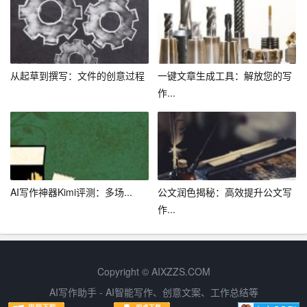
4. 针对性投递：针对不同职位，求职者要调整简历内容，
使其更符合招聘需求。AI简历优化可以根据企业招聘需
求，为求职者提供合适的简历模板。
从起草到撰写：文件的创意过程
一键文章生成工具：解放您的写
5. 持续更新：求职者要定期更新简历，补充新的工作经验
作...
和技能。AI简历优化技术可以帮助求职者快速完成这一任
务。
四、结语
在这个科技飞速发展的时代，AI简历优化技术为广大求职
AI写作神器Kimi评测：多场...
公文润色揭秘：高效提升公文写
者带来了诸多便利。通过AI技术的应用，求职者可以轻松
作...
生成一份高质量求职简历，提高求职成功率。然而，我们
也要认识到，AI简历优化并非万能，求职者还需在自身能
力提升、实践经验积累等方面下功夫，以增加求职竞争
Copyright © AIXZZS.COM
力。相信在不久的将来，AI技术将在职场求职中发挥更大
AI写作助手 - AI智能写作、创意文案、工作总结等
的作用。