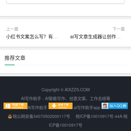
管理和查询。发文字号由发文机关代字、年份、发文顺序
号组成，位于公文版头部分的右侧。
6.签发人：签发人是公文的法定作者，对公文的内容和效
上一篇
下一篇
力负责。签发人一般为发文机关的负责人，其姓名位于发
小红书文案怎么写？有什么技巧？
ai写文章生成器让创作灵感如泉涌
文字号之下。
7.版头中的分隔线：版头中的分隔线用以分隔版头和主体
推荐文章
部分，一般由一条或多条横线组成。
8.标题：标题是公文的名称，用以表明公文的主要内容。
标题一般由发文机关名称、事由和文种组成。
Copyright © AIXZZS.COM
9.主送机关：主送机关是指公文的主要受理机关，即负责
AI写作助手 - AI智能写作、创意文案、工作总结等
办理公文内容的机关。主送机关名称一般位于标题之下。
Ai写作助手
ai写作助手app
皖公网安备34070502000117号
皖ICP备10010917号-44A 皖
10.正文：正文是公文的核心部分，用以表述公文的内容和
ICP备10010917号
意见。正文一般分为导语、主体和结语三个部分。