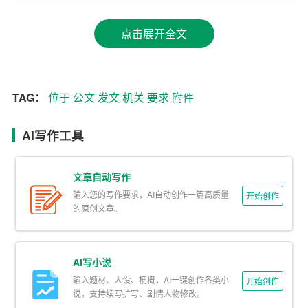
1.份号：份号是用于标识公文的唯一编号，便于管理和查
点击展开全文
询。份号一般
位于
版头部分， preceding 版头中的分隔
线。
2.密级和保密期限：公文的密级和保密期限用以表明公文
TAG：
位于
公文
发文
机关
要求
附件
内容的保密程度。根据保密程度的不同，公文可分为绝
AI写作工具
密、机密、秘密三个等级，保密期限则表示保密的有效期
限。
文章自动写作
3.紧急程度：紧急程度用以表明公文的处理速度。根据紧
输入您的写作要求，AI自动创作一篇高质量
开始创作
急程度的不同，公文可分为特急、加急、平急三个等级。
的原创文章。
4.发文机关标志：发文机关标志是用来标识公文的发文机
关。一般由发文机关名称和文种组成，位于公文版头部分
AI写小说
的左侧。
输入题材、人设、梗概，AI一键创作各类小
开始创作
说，支持续写扩写、剧情人物修改。
5.发文字号：发文字号是用来标识公文的唯一编号，便于