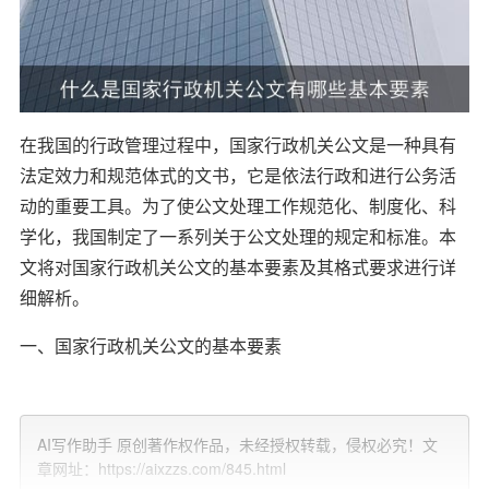
在我国的行政管理过程中，国家行政机关公文是一种具有
法定效力和规范体式的文书，它是依法行政和进行公务活
动的重要工具。为了使公文处理工作规范化、制度化、科
学化，我国制定了一系列关于公文处理的规定和标准。本
文将对国家行政机关公文的基本要素及其格式要求进行详
细解析。
一、国家行政机关公文的基本要素
国家行政机关公文的基本要素包括：份号、密级和保密期
限、紧急程度、
发文
机关标志、发文字号、签发人、版头
AI写作助手 原创著作权作品，未经授权转载，侵权必究！文
中的分隔线、标题、主送机关、正文、
附件
说明、发文机
章网址：https://aixzzs.com/845.html
关署名、成文日期和印章、附注和附件。