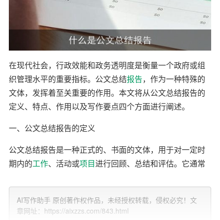
在现代社会，行政效能和政务透明度是衡量一个政府或组
织管理水平的重要指标。公文总结
报告
，作为一种特殊的
文体，发挥着至关重要的作用。本文将从公文总结报告的
定义、特点、作用以及写作要点四个方面进行阐述。
一、公文总结报告的定义
公文总结报告是一种正式的、书面的文体，用于对一定时
期内的
工作
、活动或
项目
进行回顾、总结和评估。它通常
包含以下几个部分：背景介绍、工作目标、实施过程、成
果展示、
问题
分析、改进措施和未来展望。
AI写作助手 原创著作权作品，未经授权转载，侵权必究！文
章网址：https://aixzzs.com/843.html
二、公文总结报告的特点