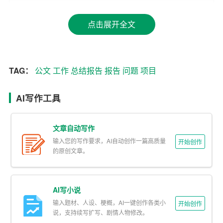
1. 官方性：公文总结报告是政府或组织正式发布的文件，
点击展开全文
具有官方性和权威性。
2. 客观性：报告内容要求客观、真实、全面地反映工作或
活动的实际情况，避免主观臆断和片面理解。
TAG：
公文
工作
总结报告
报告
问题
项目
3. 逻辑性：报告结构要求层次分明，逻辑清晰，使读者能
AI写作工具
够条理清楚地了解整个工作或活动的过程和结果。
4. 实用性：报告内容要求具有实用性，针对工作中出现的
文章自动写作
问题提出具体的改进措施，为今后的工作提供参考。
输入您的写作要求，AI自动创作一篇高质量
开始创作
的原创文章。
三、公文总结报告的作用
1. 提升行政效能：通过总结报告，政府部门和组织可以及
AI写小说
时发现和解决工作中的问题，优化工作流程，提高工作效
输入题材、人设、梗概，AI一键创作各类小
开始创作
率。
说，支持续写扩写、剧情人物修改。