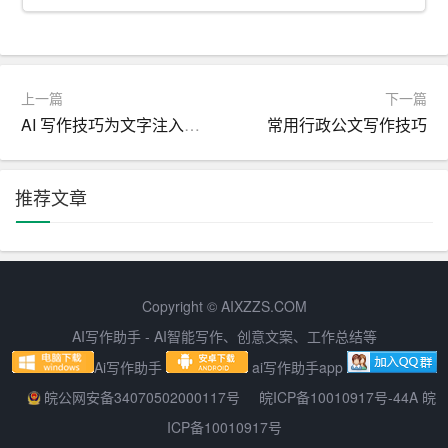
2. 增强政务透明度：总结报告的发布使得政府或组织的工
作更加公开、透明，有利于接受社会监督，提高公众满意
度。
上一篇
下一篇
3. 促进经验交流：总结报告有助于政府部门和组织之间分
AI 写作技巧为文字注入灵魂
常用行政公文写作技巧
享成功经验和做法，促进相互学习，共同进步。
4. 为决策提供依据：总结报告是对一定时期内工作的全面
推荐文章
梳理，可以为领导层制定政策、决策提供有力支持。
四、公文总结报告的写作要点
1. 标题：简洁明了地概括报告内容，如“关于XXX项目总结
Copyright © AIXZZS.COM
报告”。
AI写作助手 - AI智能写作、创意文案、工作总结等
Ai写作助手
ai写作助手app
2. 开头：简要介绍报告的背景和目的，如“根据XXX要求，
皖公网安备34070502000117号
皖ICP备10010917号-44A 皖
现将XXX项目情况进行总结”。
ICP备10010917号
3. 主体：详细叙述工作或活动的实施过程、成果、问题及