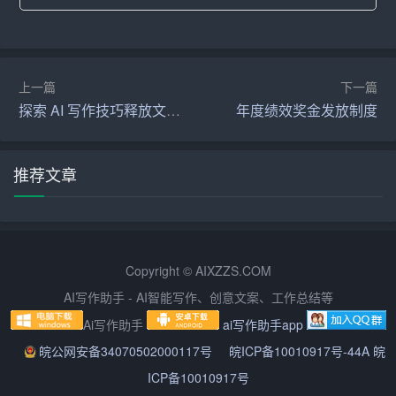
（4）各部门按照预案分工，迅速展开救援行动。
3. 救援行动
（1）救援人员到达现场后，立即进行火源扑救。
上一篇
下一篇
探索 AI 写作技巧释放文字魅力
年度绩效奖金发放制度
（2）校医和救援人员迅速救治受伤人员。
（3）保卫部门协助警方维护现场秩序，确保救援通道畅
推荐文章
通。
（4）后勤部门提供救援物资，保障救援需求。
4. 疏散逃生
Copyright © AIXZZS.COM
AI写作助手 - AI智能写作、创意文案、工作总结等
（1）启动疏散逃生预案，通知师生迅速撤离火灾现场。
Ai写作助手
ai写作助手app
（2）各部门负责人组织师生有秩序地撤离，防止发生踩踏
皖公网安备34070502000117号
皖ICP备10010917号-44A 皖
事故。
ICP备10010917号