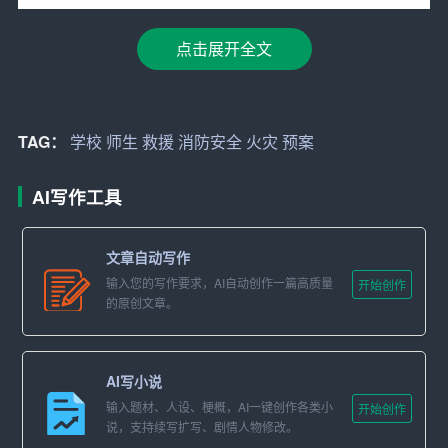
1. 火灾预防
点击展开全文
（1）加强消防安全宣传教育，提高师生消防安全意识。
（2）定期检查消防设施设备，确保其完好有效。
TAG：
学校
师生
救援
消防安全
火灾
预案
（3）严格火源管理，禁止违规使用火源。
AI写作工具
（4）加强对易燃易爆物品的管理，防止火灾事故的发生。
2. 火灾报警和应急响应
文章自动写作
输入您的写作要求，AI自动创作一篇高质量
开始创作
（1）火灾发生时，立即拨打119报警电话。
的原创文章。
（2）启动学校消防应急预案，组织救援力量迅速集结。
（3）校领导到达现场，成立现场指挥部，统一指挥救援工
AI写小说
作。
输入题材、人设、梗概，AI一键创作各类小
开始创作
说，支持续写扩写、剧情人物修改。