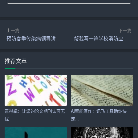
1. 设定明确的主题和结构
在写作之前，我们需要设定一个明确的主题和结构。这可
以帮助 AI 更好地理解我们的需求，并生成符合要求的文
上一篇
下一篇
章。
预防春季传染病领导讲话稿怎么写
帮我写一篇学校消防应急预案
2. 利用 AI 写作工具的特性
不同的 AI 写作工具有不同的特性，我们需要了解并利用这
推荐文章
些特性，以提高写作效率。例如，chat* 可以与用户进行对
话，我们可以通过与 chat* 的对话，引导它生成我们想要的
文章。
3. 加入自己的观点和风格
意得辑：让您的论文期刊认可无
AI智能写作：讯飞工具助你快
虽然 AI 写作可以生成高质量的文章，但它缺乏人类的独特
忧
速...
性和创造性。因此，在 AI 写作的基础上，我们需要加入自
己的观点和风格，使我们的文章更具魅力。