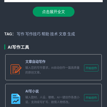
chat* 是由 OpenAI 开发的一款 AI 写作工具。它可以与用
点击展开全文
户进行对话，根据用户的需求生成文章。chat* 的优点在于
它可以理解用户的需求，并生成符合要求的文章。
WordAI 是一款 AI 文章生成器。它可以通过分析大量的文
TAG：
写作
写作技巧
帮助
技术
文章
生成
本数据，自动生成文章。WordAI 的优点在于它可以生成高
质量的文章，使我们的文字更具魅力。
AI写作工具
Article Forge 是一款 AI 文章生成器。它可以通过分析大量
文章自动写作
的文本数据，自动生成文章。Article Forge 的优点在于它
输入您的写作要求，AI自动创作一篇高质量
开始创作
可以生成多种格式的文章，如文章、摘要、关键词等。
的原创文章。
三、 AI 写作技巧
AI写小说
虽然 AI 写作工具可以帮助我们快速生成文章，但要想使我
输入题材、人设、梗概，AI一键创作各类小
们的文字更具魅力，我们还需要掌握一些 AI 写作技巧。
开始创作
说，支持续写扩写、剧情人物修改。