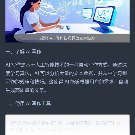
一、了解 AI 写作
AI 写作是基于人工智能技术的一种自动写作方式。通过深
度学习算法，AI 可以分析大量的文本数据，并从中学习到
写作的规律和技巧。这使得 AI 能够根据用户的需求，自动
生成高质量的文章。
二、使用 AI 写作工具
目前市面上有许多 AI 写作工具，如 chat*、WordAI、Articl
AI写作助手 原创著作权作品，未经授权转载，侵权必究！文
e Forge 等。这些工具都可以帮助我们快速生成文章，提高
章网址：https://aixzzs.com/2781.html
写作效率。