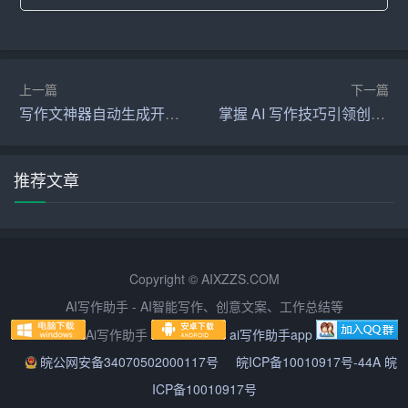
应时代的发展和患者的需要。
面对这些挑战，我们要有清醒的认识和坚定的决心。首
先，我们要坚持以
人民
健康为中心，始终关注人民群众的
上一篇
下一篇
写作文神器自动生成开启您的写作之旅
掌握 AI 写作技巧引领创作潮流
健康需求，努力提高医疗服务质量和水平，为人民群众提
供全方位、全周期的健康服务。其次，我们要加强医师队
伍建设，提高医师的职业素养和专业水平，培养一支忠诚
推荐文章
于党的事业、全心全意为人民服务的医师队伍。再次，我
们要深化医疗卫生体制改革，优化医疗资源配置，加强基
层医疗服务，提高医疗安全水平，让人民群众享受到更加
优质、便捷、安全的医疗服务。
Copyright © AIXZZS.COM
AI写作助手 - AI智能写作、创意文案、工作总结等
最后，我想强调的是，医师节虽然是一个特殊的日子，但
医师们的辛勤付出和无私奉献却应该是每一天。让我们以
Ai写作助手
ai写作助手app
医师节为契机，不忘初心，牢记使命，努力为人民群众的
皖公网安备34070502000117号
皖ICP备10010917号-44A 皖
健康事业作出新的更大贡献！
ICP备10010917号