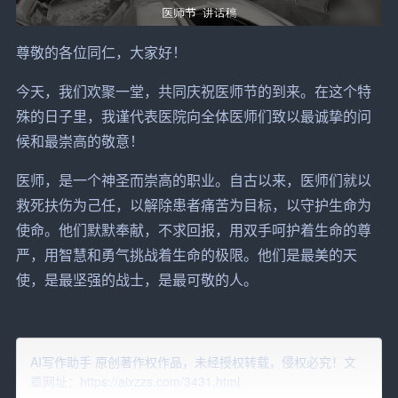
尊敬的各位同仁，大家好！
今天，我们欢聚一堂，共同庆祝医师节的到来。在这个特
殊的日子里，我谨代表医院向全体医师们致以最诚挚的问
候和最崇高的敬意！
医师，是一个神圣而崇高的职业。自古以来，医师们就以
救死扶伤为己任，以解除
患者
痛苦为目标，以守护生命为
使命。他们默默奉献，不求回报，用双手呵护着生命的尊
严，用智慧和勇气挑战着生命的极限。他们是最美的天
使，是最坚强的战士，是最可敬的人。
在我国，医师节是为了表彰医师们在
医疗
工作中的辛勤付
出和卓越贡献，进一步提高医师的社会地位和声誉，增强
AI写作助手 原创著作权作品，未经授权转载，侵权必究！文
医师的职业荣誉感和使命感而设立的。这是一个非常重要
章网址：https://aixzzs.com/3431.html
的节日，也是一个值得我们深思的日子。在这个特殊的日