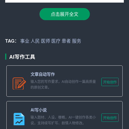
子里，我们应该回顾过去，总结经验，展望未来，不断提
点击展开全文
高我们的医疗技术和
服务
水平，为患者提供更好的医疗服
务。
回顾过去，我们有着许多值得骄傲和自豪的成绩。在党的
TAG：
事业
人民
医师
医疗
患者
服务
领导下，我国医疗卫生
事业
取得了长足的发展，医师队伍
不断壮大，医疗技术水平不断提高，医疗服务体系不断完
AI写作工具
善。特别是在抗击新冠疫情的伟大斗争中，广大医师们临
危受命，英勇无畏，舍小家顾大家，用自己的实际行动诠
文章自动写作
释了“医者仁心、为民服务”的精神，为打赢疫情防控阻击战
输入您的写作要求，AI自动创作一篇高质量
开始创作
作出了重大贡献。
的原创文章。
然而，我们也要清醒地看到，当前我国医疗卫生事业还面
临着许多挑战。医疗资源分布不均，基层医疗服务能力不
AI写小说
足，医疗质量安全问题仍然存在。同时，随着社会的发展
输入题材、人设、梗概，AI一键创作各类小
开始创作
和科技的进步，医学领域的新知识、新技术、新理念不断
说，支持续写扩写、剧情人物修改。
涌现，医师们需要不断学习、更新知识、提高技能，以适