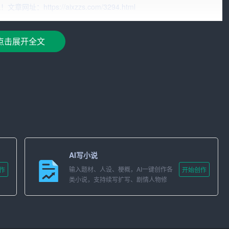
它不仅能照亮我们前行的道路，还能驱散困惑和迷茫，引领我
ttps://aixzzs.com/3294.html
想之光，既包括我们对
世界
的认识，也包括我们对自身的认
点击展开全文
于我们对真理、对美好的不懈追求。思想之光，是一种精神力
古希腊哲学家亚里士多德的“追求真理”，到中国古代思想家孔
律，到爱因斯坦的相对论；从马克思的共产主义理论，到邓小平
动了人类社会的进步，改变了世界的面貌。
神。它代表着人类对美好未来的向往，对未知世界的探索。正
生。”思想之光，让我们在黑暗中找到方向，在迷茫中找到答
AI写小说
输入题材、人设、梗概，AI一键创作各
作
开始创作
类小说，支持续写扩写、剧情人物修
对世界的好奇心。好奇心是激发思想之光的火种，它让我们不
改。
反思。批判性思维是思想之光的重要体现，它能帮助我们发现
交流和分享是思想之光传播的途径，它能让我们汲取他人的智