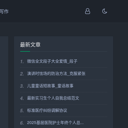
I写作
最新文章
1.
微信全文段子大全爱情_段子
2.
演讲时怯场的防治方法_克服紧张
3.
儿童童话短故事_童话故事
4.
最新实习生个人自我总结范文
5.
标准医疗纠纷调解协议
6.
2025基层医院护士年终个人总...