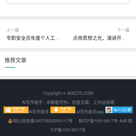
最后，再次感谢各位来宾的光临，祝大家今晚玩得愉快，
收获满满！谢谢大家！
上一篇
下一篇
（掌声）
专职安全员年度个人工作总结
点亮思想之光，演讲开场引语
推荐文章
Copyright © AIXZZS.COM
AI写作助手 - AI智能写作、创意文案、工作总结等
Ai写作助手
ai写作助手app
皖公网安备34070502000117号
皖ICP备10010917号-44A 皖
ICP备10010917号