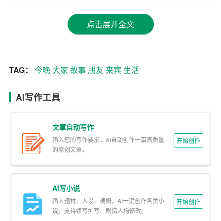
为了给大家提供一个交流的平台，让我们有机会结识更多
的朋友，拓展人脉，共同进步。
点击展开全文
朋友们，社交不仅仅是一种技能，更是一种艺术。它需要
我们用心去经营，用智慧去把握。在今晚的聚会中，我希
望大家能够敞开心扉，真诚相待。让我们一起分享快乐，
TAG：
今晚
大家
故事
朋友
来宾
生活
的分担压力，共同成长。
AI写作工具
此时此刻，我们身处在这个繁华的都市，享受着生活的美
好。但我们不能忘记，还有很多人在为生活而努力奋斗。
文章自动写作
在这个充满机遇和挑战的时代，我们应该学会珍惜，珍惜
输入您的写作要求，AI自动创作一篇高质量
开始创作
每一次的相聚，珍惜每一份友情。让我们携手同行，共同
的原创文章。
书写属于我们的精彩篇章。
各位来宾，亲爱的朋友们，让我们举起手中的美酒，为友
AI写小说
谊干杯，为未来干杯！祝愿大家在今晚的聚会中玩得开
输入题材、人设、梗概，AI一键创作各类小
开始创作
心、吃得愉快、交流顺畅。也希望通过这次聚会，大家能
说，支持续写扩写、剧情人物修改。
够结识更多的朋友，拓展人脉，共同进步。