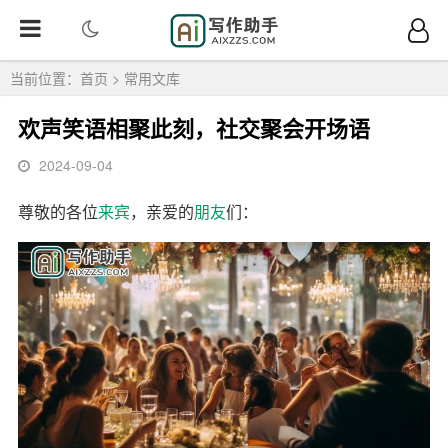
当前位置：
首页
>
常用文库
欢声笑语相聚此刻，社交聚会开场语
2024-09-04
尊敬的各位
来宾
，亲爱的
朋友
们：