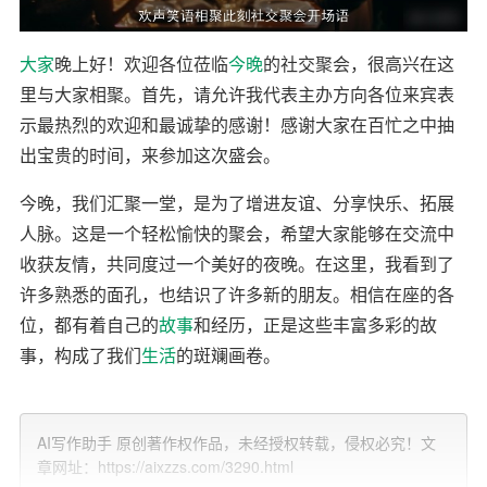
大家
晚上好！欢迎各位莅临
今晚
的社交聚会，很高兴在这
里与大家相聚。首先，请允许我代表主办方向各位来宾表
示最热烈的欢迎和最诚挚的感谢！感谢大家在百忙之中抽
出宝贵的时间，来参加这次盛会。
今晚，我们汇聚一堂，是为了增进友谊、分享快乐、拓展
人脉。这是一个轻松愉快的聚会，希望大家能够在交流中
收获友情，共同度过一个美好的夜晚。在这里，我看到了
许多熟悉的面孔，也结识了许多新的朋友。相信在座的各
位，都有着自己的
故事
和经历，正是这些丰富多彩的故
事，构成了我们
生活
的斑斓画卷。
我想，每个人的生活都充满了挑战和机遇。在这个快速发
展的时代，我们都在为了理想和目标努力拼搏。在这个过
AI写作助手 原创著作权作品，未经授权转载，侵权必究！文
程中，我们需要朋友的支持和帮助。而今晚的聚会，正是
章网址：https://aixzzs.com/3290.html