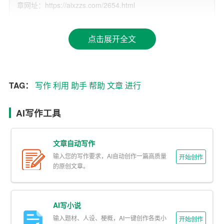
章网址：https://aixzzs.com/2654.html
化。例如，你可以在 chat*、Grammarly 等平台上对文章进
行语法、拼写、标点等方面的检查，以确保文章的准确
点击展开全文
性。此外，这些工具还能提出一些建议，以帮助提高文章
的可读性和逻辑性。
3. 利用 AI 进行语言风格调整
TAG：
写作
利用
助手
帮助
文章
进行
不同的文章类型和目标读者需要不同的语言风格。例如，
学术论文需要严谨、客观的语言，而营销文案则需要更具
AI写作工具
吸引力、富有情感色彩的语言。利用 AI 写作助手，我们可
以轻松调整文章的语言风格。以 Google 的 AI 写作助手为
文章自动写作
例，它提供了“ tone detection（语气检测）”功能，可以帮
输入您的写作要求，AI自动创作一篇高质量
开始创作
的原创文章。
助我们识别和调整文章的语气。
4. 利用 AI 进行数据分析
AI写小说
在写作过程中，我们常常需要对大量数据进行分析和处
输入题材、人设、梗概，AI一键创作各类小
开始创作