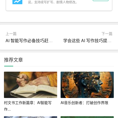
理。利用 AI 写作助手，我们可以更轻松地完成这项任务。
说，支持续写扩写、剧情人物修改。
例如，Google Sheets 提供了“Data Analysis（数据分析）”
功能，可以帮助我们分析数据、生成图表等。此外，我们
还可以利用 Tableau、Power BI 等 AI 工具进行更高级的数
据分析。
上一篇
下一篇
AI 智能写作必备技巧赶紧收藏起来
学会这些 AI 写作技巧提升你的文章影响力
5. 利用 AI 进行写作训练
AI 写作助手不仅可以帮助我们完成写作任务，还可以帮助
推荐文章
我们提高写作能力。许多 AI 写作助手都提供了写作训练功
能。例如，Grammarly 提供了“Grammarly Coach（语法教
练）”功能，可以帮助我们学习语法知识和提高写作技巧。
通过不断地练习和反馈，我们可以逐步提高自己的写作水
平。
6. 利用 AI 进行写作灵感挖掘
村文书工作新篇章：AI智能写
AI音乐创新者：打破创作界限
作...
写作灵感往往来源于生活、阅读和思考。然而，在忙碌的