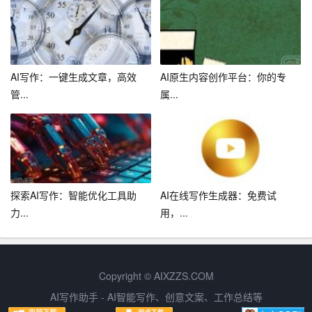
生活中，我们很难找到充足的时间去阅读和思考。利用 AI
写作助手，我们可以轻松地获取写作灵感。例如，你可以
在知乎、微博等社交媒体平台上关注一些热门话题，然后
利用 AI 写作助手对这些话题进行分析和扩展，从而获得写
AI写作：一键生成文章，高效
AI原生内容创作平台：你的专
作灵感。
管...
属...
总之，AI 写作助手已经成为我们提高写作效率和质量的重
要工具。通过运用这些技巧，我们可以更好地发挥 AI 写作
助手的作用，为自己的写作事业插上翅膀。
探索AI写作：智能优化工具助
AI在线写作生成器：免费试
力...
用，...
Copyright © AIXZZS.COM
AI写作助手 - AI智能写作、创意文案、工作总结等