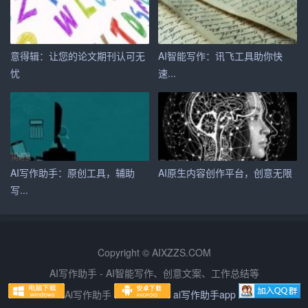
新。一方面，要关注行业动态，了解最新的写作技巧和趋
势；另一方面，要勇于尝试新的写作风格和手法，为自己
的文章增色添彩。
意得辑：让您的论文期刊认可无
AI智能写作：讯飞工具助你快
忧
速...
六、注重用户体验
优秀的AI智能写作作家，要注重用户体验。在文章中，尽
量避免使用复杂、难以理解的词汇和句式，力求语言简洁
明了。此外，还要注意文章的排版、配图等方面，使文章
更具视觉效果，提高用户的阅读体验。
AI写作助手：原创工具，辅助
AI原生内容创作平台，创意无限
写...
总之，作为一个聪明且富有创造力的AI智能写作作家，需
要具备丰富的知识储备、深入了解用户需求、善于运用写
作技巧、注重文章逻辑性和结构性、不断学习和创新、注
重用户体验等能力。只有这样，才能为用户提供高质量、
Copyright © AIXZZS.COM
有价值的内容。
AI写作助手 - AI智能写作、创意文案、工作总结等
Ai写作助手
ai写作助手app