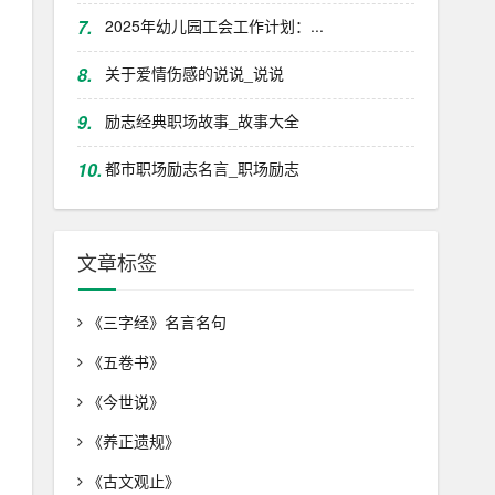
7.
2025年幼儿园工会工作计划：...
8.
关于爱情伤感的说说_说说
9.
励志经典职场故事_故事大全
10.
都市职场励志名言_职场励志
文章标签
《三字经》名言名句
《五卷书》
《今世说》
《养正遗规》
《古文观止》