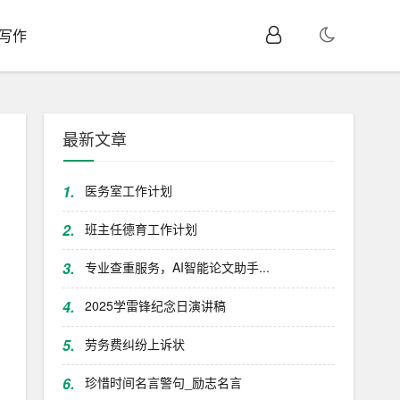
I写作
最新文章
1.
医务室工作计划
2.
班主任德育工作计划
3.
专业查重服务，AI智能论文助手...
4.
2025学雷锋纪念日演讲稿
5.
劳务费纠纷上诉状
6.
珍惜时间名言警句_励志名言