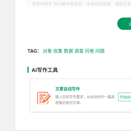
2. 确定调查对象：明确调查的对象，包括年龄
AI写作助手 原创著作权作品，未经授权转载，侵权必究！文章网址：h
保收集到的数据具有代表性。
3. 制定调查内容：根据调查目的和调查对象，
性别等）和态度性问题（如看法、意见等）。
4. 合理布局问题：调查问卷的问题应按照逻辑
TAG：
对象
收集
数据
调查
问卷
问题
意问题的布局，使问卷结构清晰，便于填写。
5. 采用合适的提问方式：调查问卷的提问方式
AI写作工具
空题、判断题和简答题等。
6. 语言表达：调查问卷的问题应采用简洁、通
文章自动写作
的中立性，避免引导性问题。
输入您的写作要求，AI自动创作一篇高
开始创
质量的原创文章。
7. 预测试：在正式发放调查问卷之前，进行预
及时修改和完善。
二、调查问卷的实施