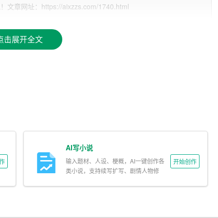
、性别、职业、地域等特征。这有助于提高调查问卷的适用性，确
ttps://aixzzs.com/1740.html
制定调查问卷的具体内容。调查内容应包括事实性问题（如年龄、
点击展开全文
顺序排列，先从一般性问题开始，逐步深入到具体问题。同时，注
应简洁明了，易于理解。常见的提问方式包括单选题、多选题、填
俗的语言，避免使用专业术语和模糊不清的表述。同时，注意问题
AI写小说
输入题材、人设、梗概，AI一键创作各
作
开始创作
类小说，支持续写扩写、剧情人物修
测试是非常重要的。预测试可以帮助发现问卷设计中的问题，以便
改。