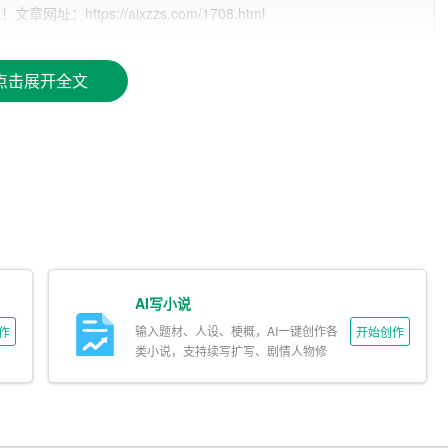
针对环境保护、脱贫攻坚、创新创业等领域制定的红头文件，
ttps://aixzzs.com/1708.html
，红头文件已经渗透到了国家
治理
的方方面面，与我们的生活
点击展开全文
尴尬境地。一方面，部分领导干部对红头文件的重要性认识不
因此在工作中不够重视。另一方面，红头文件的制定和
执行
过
问题，导致其权威性和约束力受到质疑。这些问题在一定程度
：
文件在行政管理中的重要地位，把它作为贯彻落实法律法规、政策
理。
AI写小说
输入题材、人设、梗概，AI一键创作各
作
开始创作
、发布、执行、监督、评估等环节，确保红头文件的科学性、合法
类小说，支持续写扩写、剧情人物修
改。
予以查处，确保红头文件的约束力得到有效发挥。同时，加强对红
的问题。