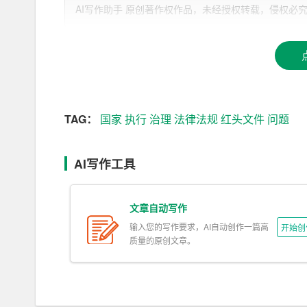
文件都在发挥着关键作用。例如，近年来我国政府
AI写作助手 原创著作权作品，未经授权转载，侵权必究！文章网址：h
为相关工作的推进提供了有力的制度保障。可以说
息息相关。
然而，在实际工作中，红头文件却面临着被忽视的
足，认为它不如法律法规、政策规定具有震慑力，
程中，存在一定程度的程序不规范、内容不严谨等
TAG：
国家
执行
治理
法律法规
红头文件
问题
上削弱了红头文件的作用，影响了国家治理效能。
为了改变这种现状，我们需要从以下几个方面入手
AI写作工具
1. 提高认识。各级领导干部要充分认识到红头
规定的重要手段，切实加强对红头文件的领导和管
文章自动写作
输入您的写作要求，AI自动创作一篇高
开始创
2. 完善制度。建立健全红头文件的制定、审批
质量的原创文章。
性和权威性。
3. 强化执行。对违反红头文件的行为，要依法
头文件执行情况的监督检查，及时发现和纠正存在