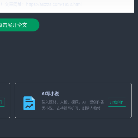
、年份、序号。
ttps://aixzzs.com/1632.html
点击展开全文
与正文保持一致。一般采用仿宋体或者楷体。
与正文保持一定的距离。如果公文内容较多，可以分为若干页，每
AI写小说
输入题材、人设、梗概，AI一键创作各
作
开始创作
或者不规范的名称。
类小说，支持续写扩写、剧情人物修
改。