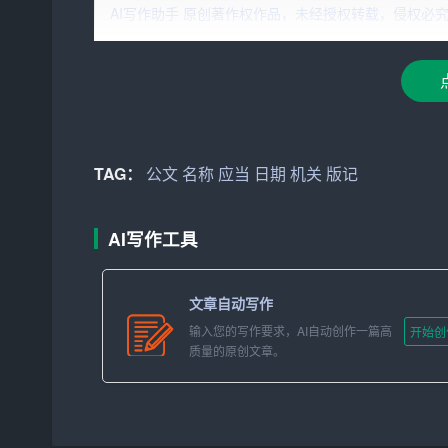
2. 文件字号：指公文的编号，一般包括机关代字
AI写作助手 原创著作权作品，未经授权转载，侵权必究！文章网址：h
3. 印发日期：指公文印刷或者发出的日期。
4. 页码：指公文的页数，一般位于版记的最下方。
二、规范版记的格式和位置
TAG：
公文
名称
应当
日期
机关
版记
1. 格式：版记的字体大小、字号、字体颜色等应
2. 位置：版记一般位于公文最后一页的底部，
AI写作工具
页都要标注页码。
三、严谨使用机关名称
文章自动写作
输入您的写作要求，AI自动创作一篇高
开始创
1. 机关名称
应当
准确、规范，避免使用缩写、简称
质量的原创文章。
2. 机关名称应当与公文落款单位一致。
四、准确填写文件字号