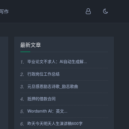
I写作
最新文章
1.
毕业论文不求人：AI自动生成解...
2.
行政岗位工作总结
3.
元旦感恩励志诗歌_励志歌曲
4.
抵押的借款合同
5.
Wordsmith AI：英文...
6.
昨天今天明天人生演讲稿600字