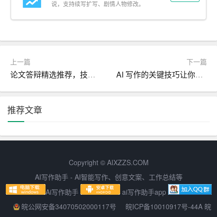
说，支持续写扩写、剧情人物修改。
糊不清的表达。
2. 句子结构：句子要简洁明了，避免过长的句子结构，以
免造成阅读困难。
上一篇
下一篇
3. 段落划分：合理划分段落，每个段落只表达一个主要观
论文答辩精选推荐，技巧和方法
AI 写作的关键技巧让你的作品在众多文章中脱颖而出
点，确保内容条理清晰。
4. 论证逻辑：在论证过程中，要注重逻辑性，避免论证跳
推荐文章
跃和自相矛盾。
5. 结论明确：在文书结尾部分，要对案件作出明确结论，
并给出合理的法律建议。
Copyright © AIXZZS.COM
四、注重法律文书写作的实践训练
AI写作助手 - AI智能写作、创意文案、工作总结等
Ai写作助手
ai写作助手app
提高法律文书写作技能，离不开实践训练。通过不断地写
作和实践，可以加深对法律知识的理解，提高文字表达和
皖公网安备34070502000117号
皖ICP备10010917号-44A 皖