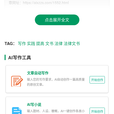
章网址：https://aixzzs.com/1552.html
写作过程中严格遵守。
二、扎实的法律知识和实践经验
点击展开全文
法律文书写作是基于法律知识和实践经验的。要想提高法
律文书写作技能，就必须不断学习法律知识，积累实践经
验。在实际工作中，要注重对案例的分析研究，了解不同
TAG：
写作
实践
提高
文书
法律
法律文书
法律文书的格式和内容要求，以便在写作时能够游刃有
AI写作工具
余。
三、严谨的文字表达和逻辑思维
文章自动写作
法律文书写作要求严谨的文字表达和逻辑思维。严谨的文
输入您的写作要求，AI自动创作一篇高质量
开始创作
的原创文章。
字表达体现在用词准确、语句通顺、格式规范等方面。逻
辑思维则要求文书内容条理清晰、论证有力、结论明确。
在写作过程中，要注意以下几点：
AI写小说
输入题材、人设、梗概，AI一键创作各类小
开始创作
1. 词语选择：尽量使用规范的法律术语，避免口语化和模