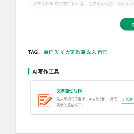
AI写作助手 原创著作权作品，未经授权转载，侵权必究！文章网址：h
五年的实践证明，我们单位的领导班子团结带领广
当，积极作为，为单位的转型升级、创新发展作出
谢！同时，也向全体干部职工和广大职工家属表示
展望未来，我们单位面临的形势和任务更加严峻和
围，高举中国特色社会主义伟大事业的旗帜，深入
TAG：
单位
发展
大家
改革
深入
自信
会主义现代化国家这个战略布局，奋力开创单位改
为此，我代表新一届领导班子，提出以下几点希望
AI写作工具
一、增强“四个意识”，坚定“四个
自信
”，做到“两
文章自动写作
意识，坚定道路自信、理论自信、制度自信、文化
保党的事业始终沿着正确方向前进。
输入您的写作要求，AI自动创作一篇高
开始创
质量的原创文章。
二、深入贯彻新发展理念，推进单位转型升级。我
展质量和效益，培育新的经济增长点，加快转型升