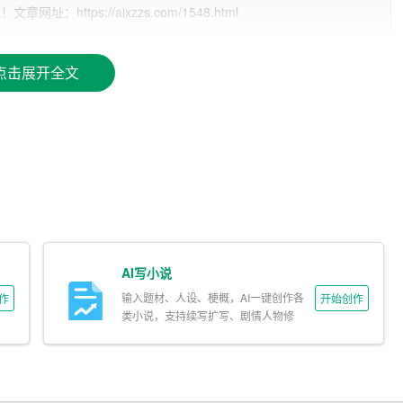
ttps://aixzzs.com/1548.html
大干部职工，积极应对各种困难和挑战，勇往直前，敢于担
了重要贡献。我代表本单位，向全体班子成员表示衷心的感
点击展开全文
衷心的感谢！
复杂。在新的历史起点上，我们要更加紧密地团结在党中央周
学习贯彻新时代中国特色社会主义思想，紧紧围绕全面建设社
革发展新局面。
和要求：
个维护”。我们要牢固树立政治意识、大局意识、核心意识、看齐
AI写小说
自信，自觉在思想上政治上行动上同党中央保持高度一致，确
输入题材、人设、梗概，AI一键创作各
作
开始创作
类小说，支持续写扩写、剧情人物修
改。
们要坚定不移推进供给侧结构性改革，优化产业结构，提高发
级，努力实现高质量发展。