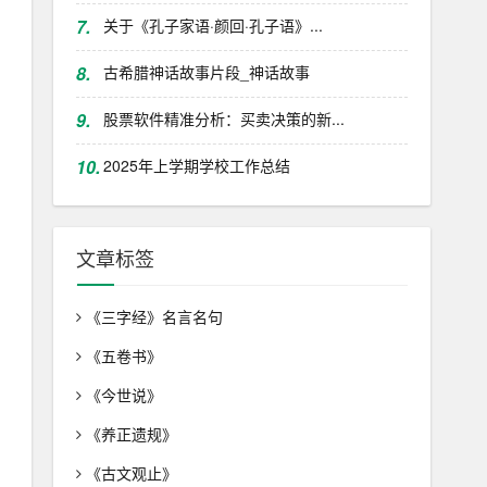
7.
关于《孔子家语·颜回·孔子语》...
8.
古希腊神话故事片段_神话故事
9.
股票软件精准分析：买卖决策的新...
10.
2025年上学期学校工作总结
文章标签
《三字经》名言名句
《五卷书》
《今世说》
《养正遗规》
《古文观止》