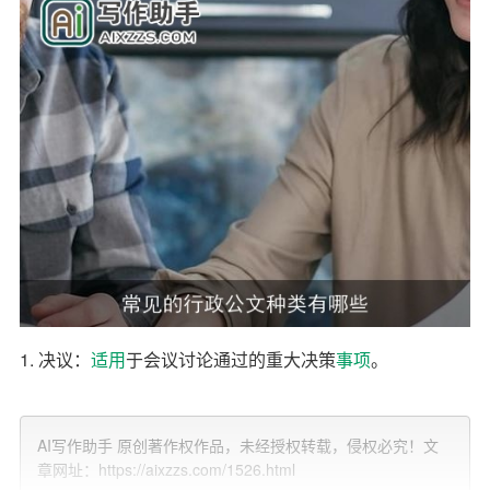
1. 决议：
适用
于会议讨论通过的重大决策
事项
。
2. 决定：适用于对重要事项作出决策和部署、奖惩有关单
位和人员、变更或者撤销下级机关不适当的决定事项。
AI写作助手 原创著作权作品，未经授权转载，侵权必究！文
章网址：https://aixzzs.com/1526.html
3. 命令（令）：适用于公布行政法规和规章、宣布施行重