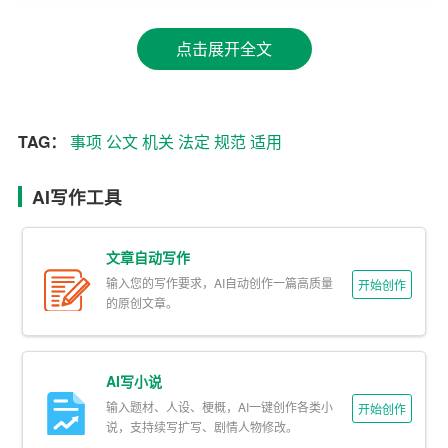
大强制性措施、批准授予和晋升衔级、嘉奖有关单位和人
点击展开全文
员。
4. 公报：适用于公布重要决定或者重大事项。
5. 公告：适用于向国内外宣布重要事项或者法定事项。
TAG：
事项
公文
机关
法定
规范
适用
6. 通告：适用于在一定范围内公布应当遵守或者周知的事
AI写作工具
项。
7. 意见：适用于对重要问题提出见解和处理办法。
文章自动写作
输入您的写作要求，AI自动创作一篇高质量
开始创作
8. 通知：适用于发布、传达要求下级机关执行和有关单位
的原创文章。
周知或者执行的事项，批转、转发公文。
9. 通报：适用于表彰先进、批评错误、传达重要精神和告
AI写小说
知重要情况。
输入题材、人设、梗概，AI一键创作各类小
开始创作
说，支持续写扩写、剧情人物修改。
10. 报告：适用于向上级机关汇报工作、反映情况，回复上