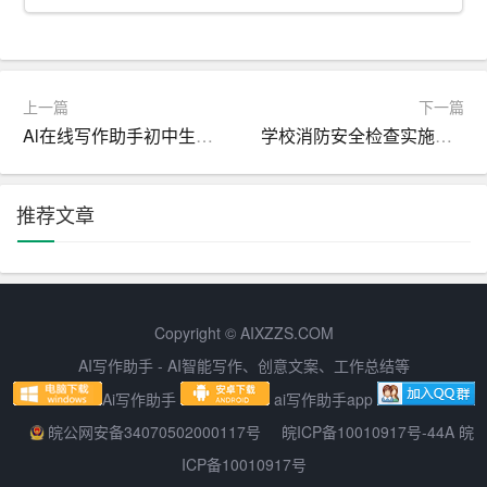
级机关的询问。
11. 请示：适用于向上级机关请求指示、批准。
上一篇
下一篇
12. 批复：适用于答复下级机关请示事项。
Al在线写作助手初中生作文在线生成
学校消防安全检查实施方案
13. 议案：适用于各级人民政府按照法律程序向同级人民代
表大会或者人民代表大会常务委员会提请审议事项。
推荐文章
14. 函：适用于不相隶属机关之间商洽工作、询问和答复问
题、请求批准和答复审批事项。
15. 纪要：适用于记载会议主要情况和议定事项。
Copyright © AIXZZS.COM
AI写作助手 - AI智能写作、创意文案、工作总结等
行政公文的特点有：
Ai写作助手
ai写作助手app
1. 由法定作者制发。法定作者指依法成立并能以自己名义
皖公网安备34070502000117号
皖ICP备10010917号-44A 皖
享有权利承担义务的社会组织及其领导人。
ICP备10010917号