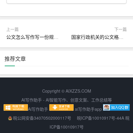
语法、用词、格式等方面，确保没有遗漏。
六、培养良好的写作习惯
避免公文写作中的常见错误，还需要培养良好的写作习
上一篇
下一篇
惯。这包括定期进行写作练习、积累词汇和素材、总结写
公文怎么写作写一份规范的公文
国家行政机关的公文格式 如何正确地书写公文
作经验等。良好的写作习惯有助于提高我们的写作水平，
减少写作中的错误。
推荐文章
总之，公文写作是职场人士必备的技能之一。避免公文写
作中的常见错误，需要我们明确写作目的和受众、严谨用
词和语法、合理安排结构、注重格式规范、反复修改和审
阅，以及培养良好的写作习惯。只有掌握了这些技巧和方
Copyright © AIXZZS.COM
法，才能提高公文的质量和效果，为自己的职业发展奠定
AI写作助手 - AI智能写作、创意文案、工作总结等
坚实基础。
Ai写作助手
ai写作助手app
皖公网安备34070502000117号
皖ICP备10010917号-44A 皖
ICP备10010917号