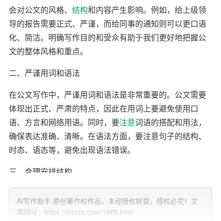
会对公文的风格、
结构
和内容产生影响。例如，给上级领
导的报告需要正式、严谨，而给同事的通知则可以更口语
化、简洁。明确写作目的和受众有助于我们更好地把握公
文的整体风格和重点。
二、严谨用词和语法
在公文写作中，严谨用词和语法是非常重要的。公文需要
体现出正式、严肃的特点，因此在用词上要避免使用口
语、方言和网络用语。同时，要
注意
词语的搭配和用法，
确保表达准确、清晰。在语法方面，要注意句子的结构、
时态、语态等，避免出现语法错误。
三、合理安排结构
公文的结构分为开头、
正文
和结尾三个部分。在开头部
AI写作助手 原创著作权作品，未经授权转载，侵权必究！文
分，要简洁明了地引出主题，不要过多地陈述背景和铺
章网址：https://aixzzs.com/1488.html
垫。正文部分是公文的核心，要合理安排论述顺序和层