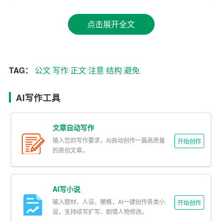
次，突出重点，做到条理清晰、论证充分。结尾部分要简
点击展开全文
洁有力，总结全文，并提出明确的结论或建议。
四、注重格式规范
TAG：
公文
写作
正文
注意
结构
避免
公文格式是公文写作的重要方面。一份规范的公文格式不
仅能体现出公文的正式性，还能让读者更容易阅读和理
AI写作工具
解。要注意排版、字体、字号、行间距、页边距等细节。
此外，还要注意公文的格式规范，如标题、正文、段落、
引用等。
文章自动写作
输入您的写作要求，AI自动创作一篇高质量
开始创作
五、反复修改和审阅
的原创文章。
公文写作是一个反复修改和完善的过程。在完成初稿后，
要进行多次修改和审阅，以确保公文的质量和效果。在这
AI写小说
个过程中，可以自己阅读、也可以请同事或领导帮忙把
输入题材、人设、梗概，AI一键创作各类小
开始创作
关，从不同角度发现问题并进行修改。修改时要注意检查
说，支持续写扩写、剧情人物修改。