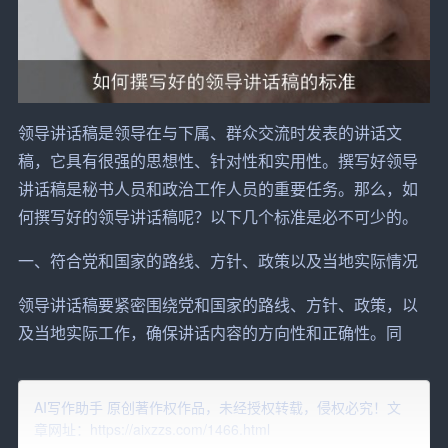
领导
讲话
稿是领导在与下属、
群众
交流时发表的讲话文
稿，它具有很强的思想性、针对性和实用性。
撰写
好领导
讲话稿是秘书人员和政治工作人员的重要任务。那么，如
何撰写好的领导讲话稿呢？以下几个标准是必不可少的。
一、符合党和国家的路线、方针、政策以及当地实际情况
领导讲话稿要紧密围绕党和国家的路线、方针、政策，以
及当地实际工作，确保讲话内容的方向性和正确性。同
时，要深入研究当地实际情况，针对性地提出解决问题的
方式方法，使讲话更具实际意义。
AI写作助手 原创著作权作品，未经授权转载，侵权必究！文
章网址：https://aixzzs.com/1466.html
二、切合领导身份和
场合