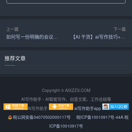
群众关心的问题，反映群众意愿，使讲话引起群众的共
鸣。此外，要贴近生活，善于运用生动形象的生活实例，
使讲话更具有生活气息，更容易被听众接受。
上一篇
下一篇
五、文采飞扬、语言生动
如何写一份明确的会议通知的公文
【AI 干货】ai写作技巧+常用写作提示词（值得收藏）
好的领导讲话稿要注重文采，运用优美的语言和形象的比
喻，使讲话更具感染力。同时，要注重语言的生动性和活
推荐文章
泼性，善于运用修辞手法，提高讲话的趣味性。在讲话
中，还可以适当引用一些名人名言、诗词典故，以增强讲
话的文化底蕴。
Copyright © AIXZZS.COM
六、结构严谨、层次分明
AI写作助手 - AI智能写作、创意文案、工作总结等
领导讲话稿的结构要严谨，层次要分明，符合人们的认知
Ai写作助手
ai写作助手app
规律。一般而言，讲话稿的结构包括开头、主体和结尾三
皖公网安备34070502000117号
皖ICP备10010917号-44A 皖
个部分。开头要引人入胜，主体要论述充分，结尾要简洁
ICP备10010917号
有力。在层次安排上，要条理清晰，主次分明，使听众容