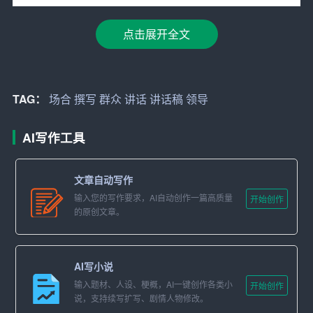
领导讲话稿要根据领导的身份和特点进行撰写，突出领导
点击展开全文
的风格和形象。同时，要充分考虑讲话场合的性质和氛
围，确保讲话内容与场合相适应。例如，在庄重的场合，
讲话内容要严肃、严谨；在轻松愉快的场合，讲话内容可
以幽默、风趣。
TAG：
场合
撰写
群众
讲话
讲话稿
领导
三、观点鲜明、逻辑清晰
AI写作工具
好的领导讲话稿要观点鲜明，让人一听就明白领导的立场
和主张。同时，逻辑清晰，论述有力，使听众能够 easily
文章自动写作
理解和支持领导的观点。在论述过程中，要善于运用事
输入您的写作要求，AI自动创作一篇高质量
开始创作
的原创文章。
实、数据和典型案例进行佐证，增强讲话的说服力。
四、贴近实际、贴近群众、贴近生活
AI写小说
领导讲话稿要贴近实际，针对实际工作中存在的问题和矛
输入题材、人设、梗概，AI一键创作各类小
开始创作
盾，提出切实可行的解决办法。同时，要贴近群众，关注
说，支持续写扩写、剧情人物修改。