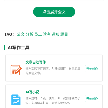
1. 主题：题目要准确揭示通知的核心内容，让读者一眼看
出通知的主旨。
点击展开全文
2. 范围：明确适用的对象，如“全体
员工
”、“各部门”等。
3. 事件：指明具体的事务或活动，如“培训”、“会议”、“招
TAG：
公文
分析
员工
读者
通知
题目
标”等。
AI写作工具
4. 紧急程度：如需特别强调的，可注明“紧急”、“特急”等。
5. 文种：如“通知”、“通报”、“公告”等。
文章自动写作
输入您的写作要求，AI自动创作一篇高质量
开始创作
写作技巧
的原创文章。
在掌握了题目要素后，我们应关注以下写作技巧：
1. 简洁明了：题目要尽量简短，避免冗长和复杂的表达。
AI写小说
输入题材、人设、梗概，AI一键创作各类小
开始创作
2. 语义清晰：用词要准确，避免含糊不清的词汇。
说，支持续写扩写、剧情人物修改。