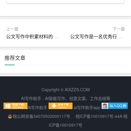
3. 逻辑性强：题目要符合逻辑顺序，先说明目的，再介绍
具体事项。
4. 规范格式：遵循公文写作的规范格式，注意排版和标
上一篇
下一篇
识。
公文写作中积累材料的方法如何收集并系统化素材
公文写作是一名优秀行政人员的必备技能
实例分析
推荐文章
接下来，我们通过几个实例来分析如何精准表达公文通知
的题目：
实例一：员工培训通知
Copyright © AIXZZS.COM
错误题目：
AI写作助手 - AI智能写作、创意文案、工作总结等
“`
Ai写作助手
ai写作助手app
皖公网安备34070502000117号
皖ICP备10010917号-44A 皖
关于举办员工技能提升训练的通知
ICP备10010917号