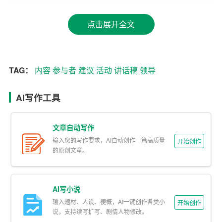
二、收集相关资料和素材
点击展开全文
为了使讲话稿更具针对性和说服力，需要收集一些与活动
主题相关的资料和素材。这些素材可以包括：相关政策、
法规和文件，类似的案例经验，活动现场的实际情况等。
同时，还可以结合领导自身的经历和特长，以及参与者的
TAG：
内容
参与者
建议
活动
讲话稿
领导
需求和期望，为讲话稿增色添彩。
AI写作工具
三、确定讲话稿的结构和
内容
在收集到足够的资料和素材后，接下来要确定讲话稿的结
文章自动写作
构和内容。一般来说，一篇大型活动的领导讲话稿可以分
输入您的写作要求，AI自动创作一篇高质量
开始创作
的原创文章。
为以下几个部分：
1. 开头：简要介绍活动的背景、意义和目的，引出讲话主
AI写小说
题。
输入题材、人设、梗概，AI一键创作各类小
开始创作
2. 主体：阐述活动的重点内容、目标和任务，分析现状和
说，支持续写扩写、剧情人物修改。