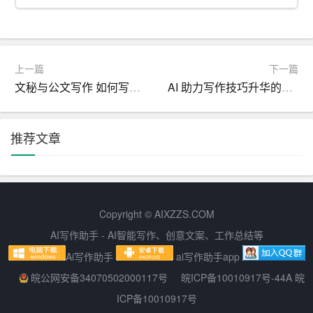
问题，提出对策和建议。
3. 结尾：对活动的期望和祝福，以及对参与者的鼓励和号
召。
上一篇
下一篇
文秘与公文写作 如何写出高质量的文秘工作和公文
AI 助力写作技巧升华的艺术
四、注重语言表达和修辞手法
领导讲话稿的语言表达要简洁明了，富有感染力。在撰写
推荐文章
过程中，可以适当运用一些修辞手法，如对比、排比、设
问、引用等，以增强讲话稿的表现力和吸引力。同时，要
注意措辞得体，尊重参与者，避免使用过于生硬或夸张的
词语。
Copyright © AIXZZS.COM
五、反复修改和润色
AI写作助手 - AI智能写作、创意文案、工作总结等
Ai写作助手
ai写作助手app
一篇优秀的领导讲话稿往往需要经过多次修改和润色。在
初稿完成后，要征求他人的意见和建议，进行反复修改。
皖公网安备34070502000117号
皖ICP备10010917号-44A 皖
在修改过程中，要注意保持讲话稿的逻辑性和连贯性，确
ICP备10010917号