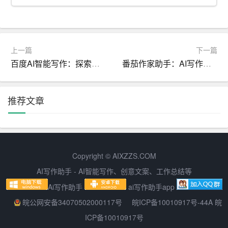
3. 注重情感交流。领导讲话稿要体现对基层干部的关心和
支持，激发基层干部的积极性和主动性。
4. 结合实际。充分考虑各地实际情况，提出具有针对性的
上一篇
下一篇
百度AI智能写作：探索智能写作的前沿
番茄作家助手：AI写作创新工具协议的探索
措施和建议。
三、加强基层减负领导讲话稿的落实与评估
推荐文章
1. 建立常态化机制。将基层减负领导讲话稿的落实纳入日
常工作，定期开展督促检查，确保各项措施落到实处。
2. 强化责任担当。各级领导干部要带头落实基层减负措
Copyright © AIXZZS.COM
施，切实减轻基层干部负担。
AI写作助手 - AI智能写作、创意文案、工作总结等
3. 完善评估机制。对基层减负工作实施科学评估，及时发
Ai写作助手
ai写作助手app
现和解决问题，不断优化政策措施。
皖公网安备34070502000117号
皖ICP备10010917号-44A 皖
ICP备10010917号
4. 广泛听取基层意见。充分了解基层干部的需求和期望，