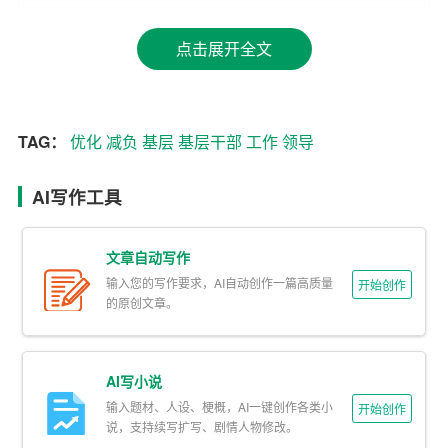
2. 强化问题导向。针对基层干部面临的负担过重、形式主
义等问题，领导讲话稿要深刻剖析原因，提出切实可行的
点击展开全文
解决措施。
3. 树立正确的工作导向。强调基层干部要牢固树立以人民
为中心的发展思想，真正把时间和精力投入到为民服务、
TAG：
优化
减负
基层
基层干部
工作
领导
解决实际问题上。
AI写作工具
4. 推动工作落实。领导讲话稿要明确基层减负的具体任务
和时间节点，加强对基层减负工作的督促检查。
文章自动写作
二、优化基层减负领导讲话稿的表述方式
输入您的写作要求，AI自动创作一篇高质量
开始创作
的原创文章。
1. 言简意赅。领导讲话稿要尽量简洁明了，避免冗长复杂
的表述，突出重点，抓住关键。
AI写小说
2. 通俗易懂。尽量使用生动形象、贴近实际的例子，使基
输入题材、人设、梗概，AI一键创作各类小
开始创作
层干部容易理解和接受。
说，支持续写扩写、剧情人物修改。