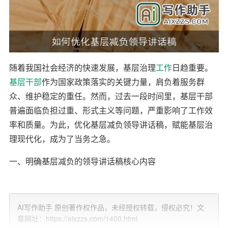
随着我国社会经济的快速发展，基层治理
工作
日趋重要。
基层干部
作为国家政策落实的关键力量，肩负着服务群
众、维护稳定的重任。然而，过去一段时间里，基层干部
普遍面临负担过重、形式主义等问题，严重影响了工作效
率和质量。为此，优化基层减负领导讲话稿，赋能基层治
理现代化，成为了当务之急。
一、明确基层减负的领导讲话稿核心内容
1. 深刻领会党中央关于基层减负的决策部署。领导讲话稿
要充分体现党的二十届三中全会等相关会议精神，明确基
AI写作助手 原创著作权作品，未经授权转载，侵权必究！文
层减负的重要性和紧迫性。
章网址：https://aixzzs.com/1400.html