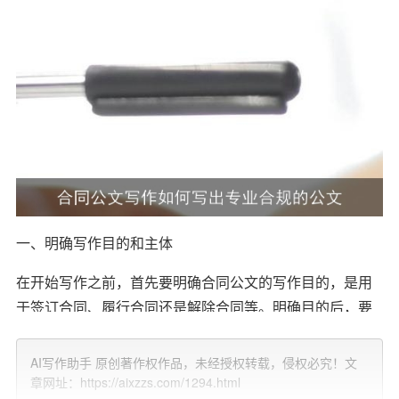
一、明确写作目的和主体
在开始写作之前，首先要明确合同公文的写作目的，是用
于签订合同、履行合同还是解除合同等。明确目的后，要
确定合同的主体，即合同双方的名称、地址、联系方式
等。这些信息将在合同公文中占据重要位置，确保合同双
AI写作助手 原创著作权作品，未经授权转载，侵权必究！文
方的权益得到充分保障。
章网址：https://aixzzs.com/1294.html