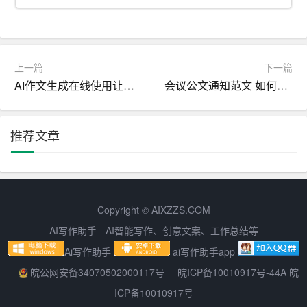
三、确保内容符合法律法规和政策规定
合同公文的内容必须符合国家法律法规和政策规定，否则
上一篇
下一篇
可能导致合同无效或难以执行。在写作过程中，要注意以
AI作文生成在线使用让创意和灵感无处不在
会议公文通知范文 如何写一个完美的通知
下几点：
1. 熟悉相关法律法规和政策规定，确保合同内容不违反国
推荐文章
家强制性规定。
2. 明确合同双方的权益和义务，确保合同条款的公平性和
合理性。
Copyright © AIXZZS.COM
3. 注意合同中的名词术语和表述，确保其准确性和一致
AI写作助手 - AI智能写作、创意文案、工作总结等
性。
Ai写作助手
ai写作助手app
四、注重合同条款的严谨性和完整性
皖公网安备34070502000117号
皖ICP备10010917号-44A 皖
ICP备10010917号
合同条款是合同的核心部分，直接关系到合同的履行和双