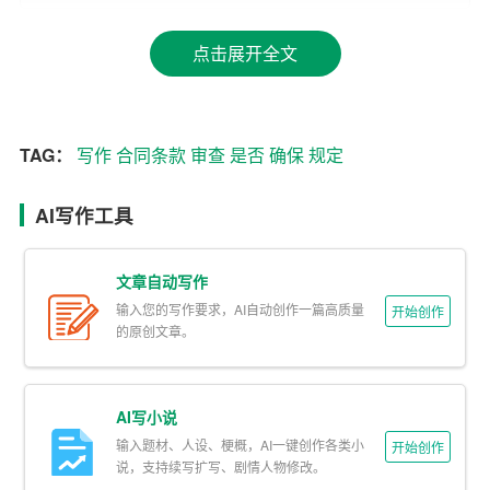
二、遵循严格的格式要求
点击展开全文
合同公文的格式要求较为严格，一般包括合同标题、合同
主体、合同正文、合同附件等部分。在写作过程中，要注
意以下几点：
TAG：
写作
合同条款
审查
是否
确保
规定
1. 合同标题要简洁明了，一般采用“甲方名称+乙方名称+合
AI写作工具
同名称”的格式。
2. 合同主体要明确，包括甲方、乙方及其代表人的名称、
文章自动写作
地址、联系方式等。
输入您的写作要求，AI自动创作一篇高质量
开始创作
的原创文章。
3. 合同正文要包括
合同条款
、合同标的、合同履行期限、
违约责任等内容，确保合同双方的权益和义务得到明确表
述。
AI写小说
输入题材、人设、梗概，AI一键创作各类小
开始创作
4. 合同附件要包括与合同相关的资料、文件、图纸等，以
说，支持续写扩写、剧情人物修改。
确保合同的完整性和可执行性。