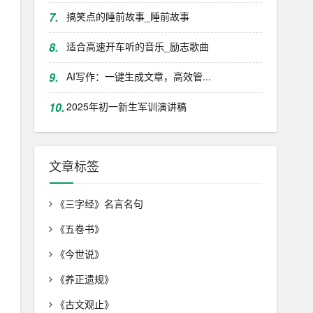
7.
搞笑点的睡前故事_睡前故事
8.
适合高速开车听的音乐_励志歌曲
9.
AI写作：一键生成文章，高效管...
10.
2025年初一新生军训演讲稿
文章标签
《三字经》名言名句
《五卷书》
《今世说》
《养正遗规》
《古文观止》