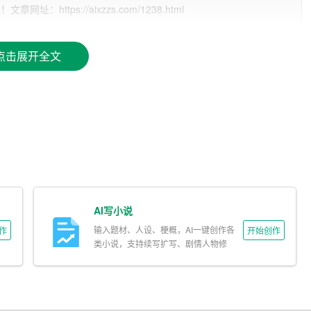
ttps://aixzzs.com/1238.html
助学的道路上，我们为贫困地区的孩子们提供经济援助、物资
方式，我们缓解了贫困家庭的经济压力，使孩子们能够在同等
点击展开全文
教育差距，实现教育公平。
是提高人民素质、促进全面发展的重要途径。通过公益助学活
，帮助他们掌握知识、提高能力。这不仅有助于孩子们个人的
昌盛奠定坚实基础。
学活动是一种爱心传递，它体现了社会主义核心价值观中的
益助学，我们不仅帮助了贫困地区的孩子们，也传播了正能量，
的传承将激发更多的人们投身于公益事业，共同为国家的教育
AI写小说
输入题材、人设、梗概，AI一键创作各
作
开始创作
类小说，支持续写扩写、剧情人物修
育是社会和谐的重要基石。通过公益助学活动，我们为社会弱
改。
实现自身价值。这有助于减少社会不平等，增进社会和谐，为