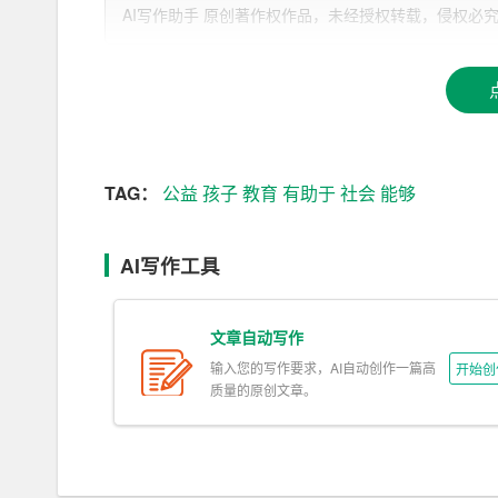
AI写作助手 原创著作权作品，未经授权转载，侵权必究！文章网址：h
首先，教育公益行动有利于促进教育公平。在公益
支持，让他们能够顺利入学、安心学习。通过这种
条件下接受教育。这
有助于
缩小城乡、区域之间的
其次，教育公益行动有助于提高全民族素质。教育
动，我们为贫困地区的孩子们提供优质的教育资源
TAG：
公益
孩子
教育
有助于
社会
能够
成长，也有利于提高全民族的素质，为国家的繁荣
再次，教育公益行动有助于传承社会美德。公益助
AI写作工具
“爱心、奉献、互助、进步”等美德。通过参与公
引导更多的人关注教育、关注公益事业。这种美德
文章自动写作
事业贡献力量。
输入您的写作要求，AI自动创作一篇高
开始创
质量的原创文章。
最后，教育公益行动有助于推动社会和谐发展。教
势群体提供了关爱和支持，使他们能够融入社会、
国家的长远发展创造良好条件。