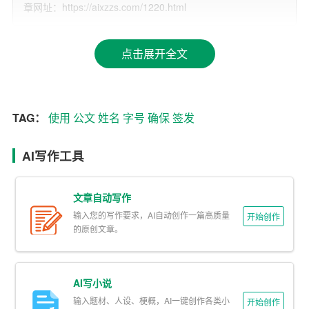
章网址：https://aixzzs.com/1220.html
人的姓名应当清晰、准确地呈现。具体要求如下：
1. 姓名全称：签发人的姓名应当使用全称，不得使用缩写
点击展开全文
或者昵称。
2. 清晰可辨：字迹必须清晰，以保证公文的正式性和可辨
识性。
TAG：
使用
公文
姓名
字号
确保
签发
3. 居中放置：在公文格式中，签发人的姓名通常位于标题
AI写作工具
下方，正文上方，且应居中放置。
字体字号的选择
文章自动写作
输入您的写作要求，AI自动创作一篇高质量
开始创作
字体和字号的选择是公文格式中的另一个重要方面。正确
的原创文章。
的字体和字号不仅使公文易于阅读，还能体现公文的正式
和权威性。
AI写小说
1. 标准字体：一般而言，签发人姓名应使用标准的汉字楷
输入题材、人设、梗概，AI一键创作各类小
开始创作