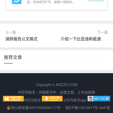
体或者仿宋体。这些字体端庄、正式，符合公文的整体风
说，支持续写扩写、剧情人物修改。
格。
2. 合适字号：字号的选择需要保证姓名既不会太小而难以
辨识，也不会太大而显得突兀。通常，签发人姓名使用的
上一篇
下一篇
字号不应小于公文正文的字号。
调研报告公文格式
介绍一下比亚迪新能源汽车DMP技术
3. 统一规格：公文中所有的字体和字号都应保持一致，以
体现出公文的整体性和专业性。
推荐文章
确保公文的正式有效
除了上述的书写和格式要求，确保公文的正式有效还涉及
到以下几个方面：
Copyright © AIXZZS.COM
AI写作助手 - AI智能写作、创意文案、工作总结等
1. 审批流程：公文在签发前需要经过相应的审批流程，以
Ai写作助手
ai写作助手app
确保内容的准确性和合法性。
皖公网安备34070502000117号
皖ICP备10010917号-44A 皖
2. 签字盖章：签发人需要在公文上亲笔签字，并加盖单位