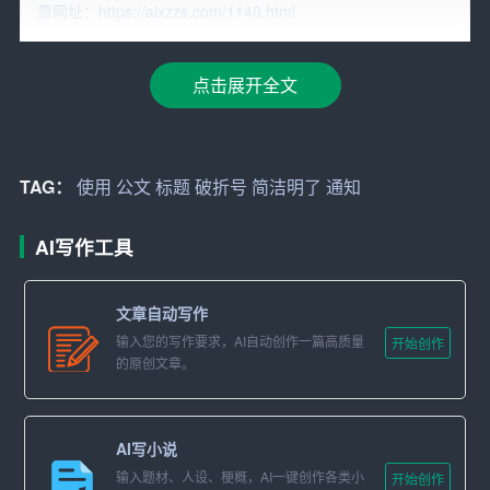
章网址：https://aixzzs.com/1140.html
2. 解释说明：破折号后的内容可以对标题进行进一步的解
释和说明，使读者更容易理解公文的背景和目的。
点击展开全文
3. 吸引注意：破折号标题的独特形式可以吸引读者的注意
力，激发他们的阅读兴趣。
TAG：
使用
公文
标题
破折号
简洁明了
通知
4. 明确指示：破折号后的内容可以对读者的行动进行明确
的指示，如“关于加强作风建设的
通知
”，破折号后的内容明
AI写作工具
确了公文的对象和目的。
二、破折号标题的写作技巧
文章自动写作
输入您的写作要求，AI自动创作一篇高质量
开始创作
1.
简洁明了
：破折号标题应尽量简洁明了，避免冗长的表
的原创文章。
述。一般来说，破折号标题的字数不宜过多，以免影响阅
读体验。
AI写小说
2. 平衡主次：在破折号标题中，要注意平衡主次，确保主
输入题材、人设、梗概，AI一键创作各类小
开始创作