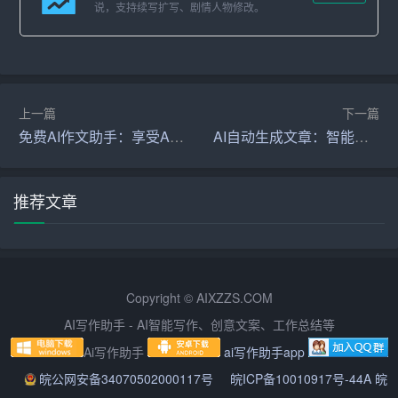
要内容和辅助说明的比例适当。主要内容应简洁明了，辅
说，支持续写扩写、剧情人物修改。
助说明应详细具体。
3. 语言规范：破折号标题应遵循公文的语言规范，使用正
式、严谨的措辞。避免使用口语化、非正式的表达方式。
上一篇
下一篇
免费AI作文助手：享受AI赋能的写作体验
AI自动生成文章：智能创作，轻松高效
4. 逻辑清晰：破折号标题中的主要内容和辅助说明之间应
具有较强的逻辑关系，使读者能够顺畅地理解公文的内
涵。
推荐文章
5. 创意运用：在保证公文庄重性的前提下，可以适当运用
创意，使破折号标题更具吸引力。例如，可以运用修辞手
法、巧用成语等。
Copyright © AIXZZS.COM
三、破折号标题在实际应用中的案例分析
AI写作助手 - AI智能写作、创意文案、工作总结等
Ai写作助手
ai写作助手app
以下是一些破折号标题在实际应用中的案例，通过分析这
些案例，可以更好地理解如何使用破折号标题：
皖公网安备34070502000117号
皖ICP备10010917号-44A 皖