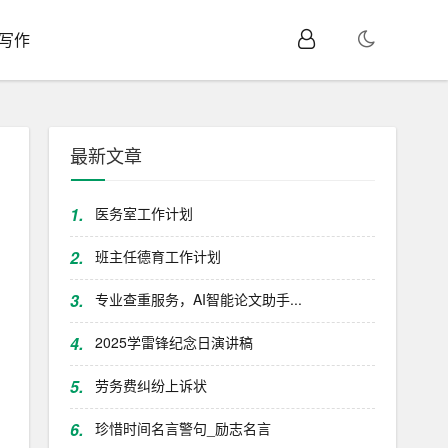
I写作
最新文章
1.
医务室工作计划
2.
班主任德育工作计划
3.
专业查重服务，AI智能论文助手...
4.
2025学雷锋纪念日演讲稿
5.
劳务费纠纷上诉状
6.
珍惜时间名言警句_励志名言