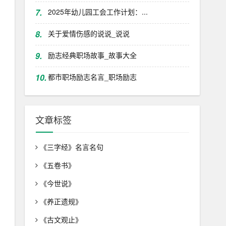
7.
2025年幼儿园工会工作计划：...
8.
关于爱情伤感的说说_说说
9.
励志经典职场故事_故事大全
10.
都市职场励志名言_职场励志
文章标签
《三字经》名言名句
《五卷书》
《今世说》
《养正遗规》
《古文观止》