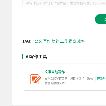
AI写作助手 原创著作权作品，未经授权转载，侵权必究！文章网址：h
充分准备和素材积累
其次，充分的准备和素材积累是提高公文写作效率
的学习与积累。建立自己的公文素材库，比如政策
找到合适的模板和表达方式，避免从零开始，节约
TAG：
公文
写作
培养
工具
提高
效率
合理安排写作步骤
合理安排写作步骤也是提高效率的重要一环。可以
AI写作工具
1. 提纲制作：先制作一份详细的写作提纲，梳理
文章自动写作
2. 初稿撰写：根据提纲，快速地完成初稿的撰
输入您的写作要求，AI自动创作一篇高
开始创
要观点表达出来。
质量的原创文章。
3. 逐一完善：初稿完成后，逐一细化和修改每个
4. 审核校正：完成所有修改后，进行整体的审核