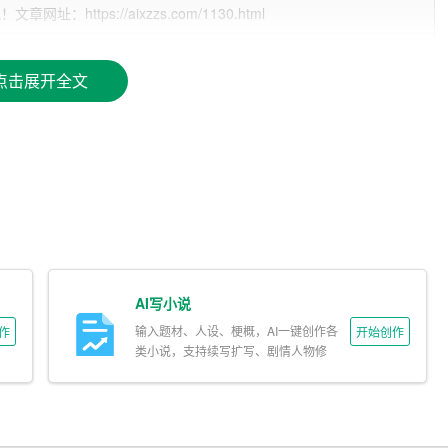
ttps://aixzzs.com/1130.html
的基础。平时应当注重对各类公文范本、常用词汇和表达方式
点击展开全文
法规、行业术语、经典案例等，这样在实际写作时可以迅速地
大量时间。
遵循以下步骤：
好每个部分的主要内容，确定好逻辑框架。
AI写小说
写。此阶段不必过分纠结于措辞和细节，重要的是把整体框架和主
输入题材、人设、梗概，AI一键创作各
作
开始创作
类小说，支持续写扩写、剧情人物修
改。
部分，补充论据，润色语言。
，检查格式、逻辑、语法等错误，确保文章通顺、无误。