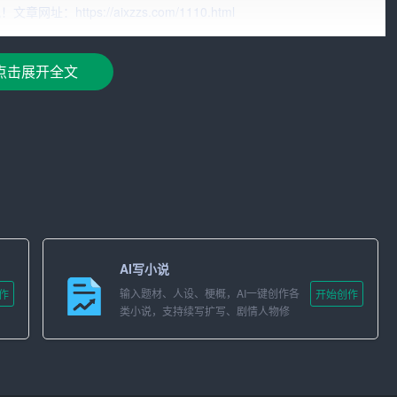
范，包括版面布局、字体字号、行间距、页边距等。严谨的格式有
ttps://aixzzs.com/1110.html
避免
使用模糊不清、歧义或多义的词语。公文中涉及的专业术
点击展开全文
标准、数据等进行引用时，要确保引用来源的权威性。尽量引
口语、方言、网络用语等。同时，要注意语法、标点符号的正确使
AI写小说
输入题材、人设、梗概，AI一键创作各
作
开始创作
保公文主旨明确，层次分明。撰写公文时，首先要明确写作目的，
类小说，支持续写扩写、剧情人物修
改。
条理清晰。撰写公文时，要注意合理安排论述顺序，层次分明，避