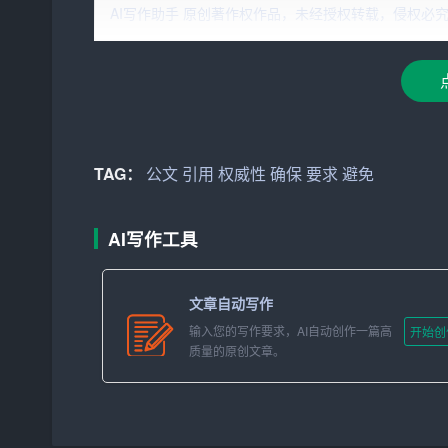
2. 严谨的格式。公文的格式必须遵循一定的规
AI写作助手 原创著作权作品，未经授权转载，侵权必究！文章网址：h
助于提升公文的正式性和权威性。
3. 用词准确。公文的语言
要求
简练、准确、规范，
语、名词解释等应确保符合相关规定。
4.
引用
权威资料。在公文中，对相关政策、法规、
TAG：
公文
引用
权威性
确保
要求
避免
用官方发布的文件、权威媒体报道等。
5. 表达规范。公文中的表达要规范，避免使用
AI写作工具
用。
二、公文的清晰度
文章自动写作
输入您的写作要求，AI自动创作一篇高
开始创
1. 明确主旨。公文的主旨是文章的灵魂，要确
质量的原创文章。
然后根据目的组织材料，确保全文围绕主旨展开。
2. 逻辑严密。公文的语言表达要求逻辑严密，
免逻辑混乱。