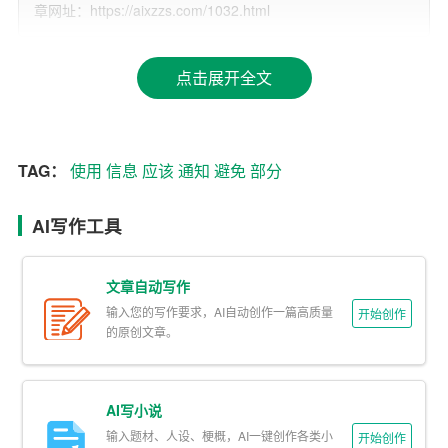
章网址：https://aixzzs.com/1032.html
接下来，我们需要对通知的格式有一个基本的了解。通知
通常包括标题、正文和落款三个
部分
。其中，标题应该简
点击展开全文
明扼要，能够准确地反映出通知的主要内容。正文部分是
通知的核心，应该包括信息的来源、事件的性质、时间、
地点、参与人员等关键信息。落款部分则包括发出通知的
单位或个人的名称和日期。
TAG：
使用
信息
应该
通知
避免
部分
在撰写正文部分时，我们需要注意以下几个方面：
AI写作工具
1. 语言要简洁明了。
避免
使用
冗长的句子和复杂的词汇，
尽量用简单、直接的语言表达。
文章自动写作
输入您的写作要求，AI自动创作一篇高质量
开始创作
2. 信息要有序排列。按照逻辑顺序，将信息分成几个部
的原创文章。
分，每个部分包含一个主要信息点。
3. 使用明确的标题和子标题。这可以帮助接收者更快地找
AI写小说
到自己关注的信息。
输入题材、人设、梗概，AI一键创作各类小
开始创作