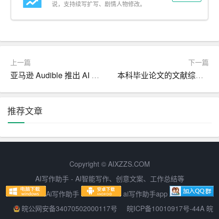
说，支持续写扩写、剧情人物修改。
4. 提供足够的信息。确保通知中包含所有必要的信息，如
时间、地点、参与人员等。
5. 使用标准格式。遵循一贯的排版和用词习惯，这有助于
提高通知的可读性。
上一篇
下一篇
亚马逊 Audible 推出 AI 语音克隆功能：解说员与人工智能的融合
本科毕业论文的文献综述怎么写
除了以上几点，我们还需要注意通知的语气和风格。通知
应该以正式、客观的语气为主，避免使用非正式、主观的
语言。同时，通知的内容要真实可靠，避免发布未经证实
推荐文章
的信息。
总之，撰写一份精确、清晰的通知需要我们对格式、语
言、信息排列等方面有充分的了解和掌握。只有这样，我
Copyright © AIXZZS.COM
们才能确保通知能够达到预期的效果，发挥其应有的作
AI写作助手 - AI智能写作、创意文案、工作总结等
用。
Ai写作助手
ai写作助手app
皖公网安备34070502000117号
皖ICP备10010917号-44A 皖