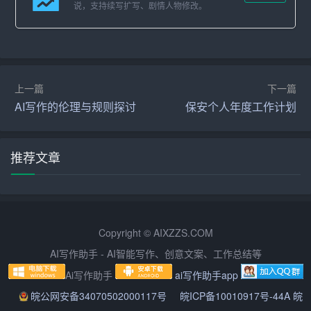
说，支持续写扩写、剧情人物修改。
1. 发布性通知：在标题中注明“发布”字样，正文中阐述发布
的法规、规章的制定背景、目的、适用范围、具体条款等
内容，结尾部分注明实施日期和有效期。
上一篇
下一篇
2. 指示性通知：标题中注明“指示”字样，正文中明确指示内
AI写作的伦理与规则探讨
保安个人年度工作计划
容，阐述工作任务、原则、方法和要求，结尾部分提出执
行要求，如“请认真贯彻执行”等。
推荐文章
3. 任免性通知：标题中注明“任免”字样，正文中列出任免人
员的姓名、职务、原职务及新任职务，结尾部分表示祝贺
或祝愿。
Copyright © AIXZZS.COM
4. 会议通知：标题中注明“会议”字样，正文中写明会议名
称、时间、地点、参会人员、议程等内容，结尾部分强调
AI写作助手 - AI智能写作、创意文案、工作总结等
会议重要性，如“请务必准时参加”等。
Ai写作助手
ai写作助手app
皖公网安备34070502000117号
皖ICP备10010917号-44A 皖
5. 事务性通知：标题中注明事务性质，如“报销”、“出差”等