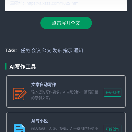
章网址：https://aixzzs.com/1022.html
2.
指示
性通知：用于向下级机关指示、部署工作任务，阐
述工作原则和方法。指示性通知的特点是具有明确的指导
点击展开全文
性和针对性，有助于统一思想和行动。
3.
任免
性通知：用于宣布有关人员的职务任免情况。任免
性通知的特点是内容简练、格式规范，强调职务变动的信
TAG：
任免
会议
公文
发布
指示
通知
息。
AI写作工具
4.
会议
通知：用于通知召开会议的时间、地点、议题、参
会人员等事项。会议通知的特点是明确具体、注重时效，
文章自动写作
确保会议的顺利进行。
输入您的写作要求，AI自动创作一篇高质量
开始创作
的原创文章。
5. 事务性通知：用于处理日常工作中的一般性事务，如通
知报销、出差、休假等。事务性通知的特点是内容单一、
格式灵活，注重实际操作。
AI写小说
输入题材、人设、梗概，AI一键创作各类小
开始创作
二、各类型通知的写作要点