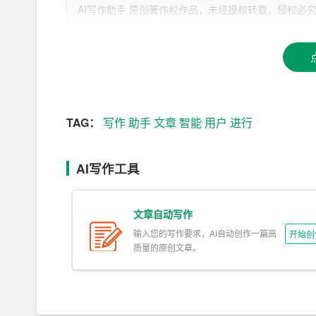
2. 丰富的素材库：AI写作助手XYZ拥有海量
AI写作助手 原创著作权作品，未经授权转载，侵权必究！文章网址：ht
作灵感和支持。
3. 多样化文章风格：AI写作助手XYZ支持多
写作。
4. 实时互动修改：AI写作助手XYZ提供实时
章更加符合您的需求。
TAG：
写作
助手
文章
智能
用户
进行
5. 便捷的导出和分享：AI写作助手XYZ支持文
AI写作工具
二、AI写作助手XYZ的功能
文章自动写作
1. 文章生成：根据用户输入的关键词、主题，AI
输入您的写作要求，AI自动创作一篇高
开始创
2. 文章扩展：用户可以输入文章的框架或大纲，A
质量的原创文章。
3. 智能修改：AI写作助手XYZ可以自动检测用
4. 写作辅导：AI写作助手XYZ为用户提供写