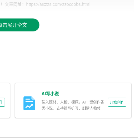
的素材库，包括各类文章、资讯、名言警句等，可为您提供丰富的写
tps://aixzzs.com/zzocqobs.html
种文章风格，如新闻报道、散文、议论文等，满足不同场景和需求的
点击展开全文
的互动修改功能，您可以在生成的文章基础上进行修改、调整，让文
章的导出和分享，方便您在多种场景下使用和展示。
AI写小说
写作助手XYZ自动生成文章，节省用户的时间和精力。
输入题材、人设、梗概，AI一键创作各
作
开始创作
I写作助手XYZ在此基础上进行扩展，使文章更加丰富。
类小说，支持续写扩写、剧情人物修
改。
户输入的文章，并提出修改建议，帮助用户提高文章质量。
作辅导，包括文章结构、写作技巧、语法纠正等，助力用户提升写作