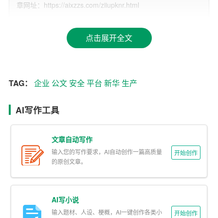
章网址：https://aixzzs.com/ziiupknr.html
二、智能公文写作
1.特点
点击展开全文
（1）高效便捷：智能公文写作系统可根据企业需求，一键
生成各类公文，节省了大量时间和精力。
TAG：
企业
公文
安全
平台
新华
生产
（2）规范统一：系统内置多种公文模板，确保公文格式规
范、内容完整。
AI写作工具
（3）智能审核：系统可自动审核公文内容，确保公文质
量。
文章自动写作
输入您的写作要求，AI自动创作一篇高质量
开始创作
2.优势
的原创文章。
（1）提高工作效率：智能公文写作系统可替代传统手工写
作，提高工作效率。
AI写小说
输入题材、人设、梗概，AI一键创作各类小
开始创作
（2）降低错误率：系统自动审核公文内容，降低人为错