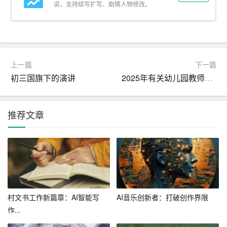
说，支持续写扩写、剧情人物修改。
误。
（3）规范企业管理：统一公文格式，提升企业整体形象。
三、风险监测
上一篇
下一篇
初三国旗下的演讲
2025年有关幼儿园教师个人总结
1.特点
（1）实时监测：平台可实时监测企业安全生产状况，及时
推荐文章
发现安全隐患。
（2）预警提示：当监测到潜在风险时，系统会自动发出预
警提示，提醒企业采取相应措施。
（3）数据分析：平台可对企业安全生产数据进行深度分
析，为企业提供决策依据。
村文书工作新篇章：AI智能写
AI音乐创新者：打破创作界限
作...
2.优势