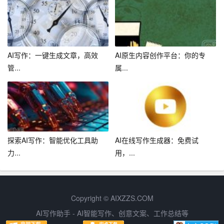
（1）提高安全意识：实时监测和预警提示有助于提高企业
员工的安全意识。
（2）降低事故风险：及时发现并解决安全隐患，降低事故
AI写作：一键生成文章，高效
AI原生内容创作平台：你的专
发生概率。
管...
属...
（3）优化资源配置：通过数据分析，企业可合理配置资
源，提高安全生产水平。
四、企业安全无忧的实现
1.提高安全生产管理水平
探索AI写作：智能优化工具助
AI在线写作生成器：免费试
力...
用，...
新华内容安全生产平台为企业提供了一套完善的安全生产
管理体系，包括智能公文写作、风险监测、安全培训等功
能。通过这些功能，企业可实现对安全生产的全方位管
Copyright © AIXZZS.COM
理，提高安全生产水平。
AI写作助手 - AI智能写作、创意文案、工作总结等
2.降低安全生产风险