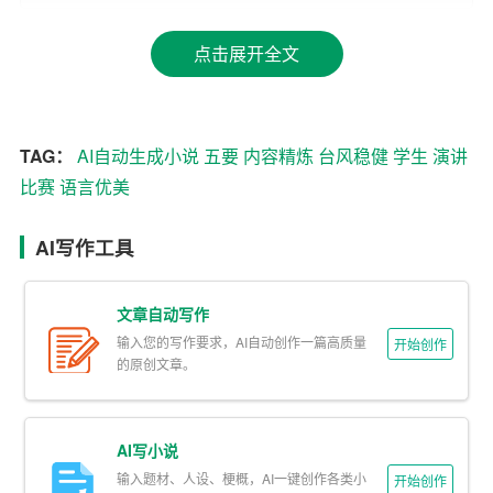
二、结构要明：层次分明，引人入胜
点击展开全文
优秀的演讲离不开清晰的结构。一般而言，演讲应包括开
场白、正文、结尾三个部分。开场白要新颖独特，迅速吸
引听众注意；正文部分则需逻辑清晰，层层递进，可采用
TAG：
AI自动生成小说
五要
内容精炼
台风稳健
学生
演讲
“问题-分析-解决”的结构，让听众跟随你的思路一步步深
比赛
语言优美
入；结尾则应简洁有力，总结要点，留下深刻印象。此
外，适当使用过渡语句，如“接下来”、“另一方面”，可以帮
AI写作工具
助听众更好地跟随演讲的节奏。
文章自动写作
三、语言要美：生动传神，富有感染力
输入您的写作要求，AI自动创作一篇高质量
开始创作
语言是演讲的媒介，优美的语言能够增强演讲的感染力。
的原创文章。
学生应追求语言的准确性和生动性，运用比喻、排比、对
比等修辞手法，使表达更加丰富多彩。同时，注意语速和
AI写小说
语调的变化，根据不同的情境调整语速，通过抑扬顿挫的
输入题材、人设、梗概，AI一键创作各类小
开始创作
语调来强调重点，增强表达效果。此外，适当融入幽默元