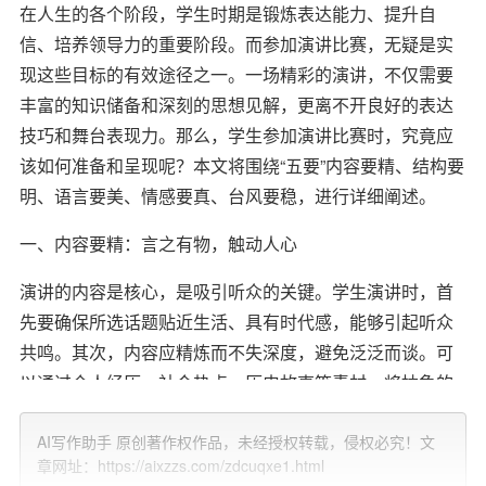
在人生的各个阶段，学生时期是锻炼表达能力、提升自
信、培养领导力的重要阶段。而参加演讲比赛，无疑是实
现这些目标的有效途径之一。一场精彩的演讲，不仅需要
丰富的知识储备和深刻的思想见解，更离不开良好的表达
技巧和舞台表现力。那么，学生参加演讲比赛时，究竟应
该如何准备和呈现呢？本文将围绕“五要”内容要精、结构要
明、语言要美、情感要真、台风要稳，进行详细阐述。
一、内容要精：言之有物，触动人心
演讲的内容是核心，是吸引听众的关键。学生演讲时，首
先要确保所选话题贴近生活、具有时代感，能够引起听众
共鸣。其次，内容应精炼而不失深度，避免泛泛而谈。可
以通过个人经历、社会热点、历史故事等素材，将抽象的
概念具体化，用事实说话，用数据支撑，使论点更加有
AI写作助手 原创著作权作品，未经授权转载，侵权必究！文
力。同时，注意内容的逻辑性和条理性，确保每个部分都
章网址：https://aixzzs.com/zdcuqxe1.html
能紧密围绕主题展开，让听众清晰理解你的观点。