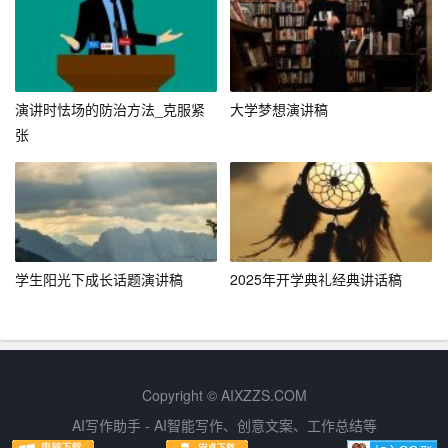
当走动或手势配合讲解，可以增加互动性和生动性。此
外，对时间的把控也很重要，既要避免超时影响后续选
手，也要确保内容完整呈现。
结语
演讲时怯场的防治方法_克服紧
大学梦想演讲稿
张
参加演讲比赛是学生锻炼自我、展现才华的宝贵机会。遵
循“内容要精、结构要明、语言要美、情感要真、台风要稳”
这“五要”，不仅能够帮助学生在比赛中脱颖而出，更能在实
践中不断提升自己的演讲能力和综合素质。每一次站上讲
台，都是一次自我超越的旅程；每一次开口讲话，都是向
学生阳光下成长话题演讲稿
2025年开学典礼经典讲话稿
世界展示自己独特魅力的机会。愿每位学生都能在演讲的
道路上越走越远，用声音点亮心灵，用语言架起沟通的桥
梁。
Copyright © AIXZZS.COM
AI写作助手 - AI智能写作、创意文案、工作总结等