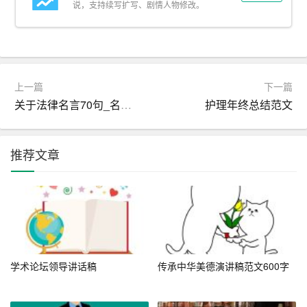
说，支持续写扩写、剧情人物修改。
素，可以缓解紧张气氛，拉近与听众的距离。
四、情感要真：真诚交流，触动心灵
真诚的情感是演讲的灵魂。无论讲述何种内容，都应保持
上一篇
下一篇
内心的真实感受，用真诚的态度去感染听众。无论是激情
关于法律名言70句_名人名言精选
护理年终总结范文
澎湃的呼吁，还是细腻入微的描述，都应源自内心的真实
体验。通过情感的传递，让听众感受到你的热情、你的思
推荐文章
考、你的感受，从而建立起与听众的情感联系。记住，真
诚的力量是巨大的，它能穿透人心，触动最柔软的部分。
五、台风要稳：自信从容，展现风采
台风是演讲的外在表现，直接影响到听众的第一印象。站
姿挺拔、眼神交流、手势自然等细节都能体现出一个人的
学术论坛领导讲话稿
传承中华美德演讲稿范文600字
自信和从容。上台前可以做几次深呼吸，放松心情；演讲
过程中保持与听众的眼神接触，展现你的自信和诚意；适