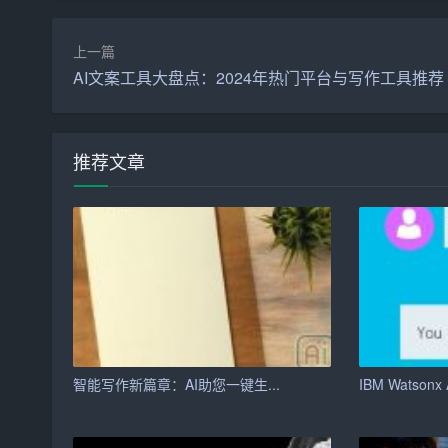
（2）建立学生会部门间信息共享平台，提高信息
上一篇
（3）组织学生会部门间交流活动，促进成员之间
AI文案工具大盘点：2024年热门平台与写作工具推荐
3. 提升学生会秘书处的服务意识
（1）加强秘书处成员的培训，提高业务水平和综
推荐文章
（2）设立秘书处服务热线或邮箱，及时解决学生
（3）优化学生会活动现场组织和服务工作，提升
4. 培养学生会的创新精神
（1）鼓励秘书处成员积极参与学生会内部创新项
（2）加强与兄弟院校学生会的交流，借鉴先进经
智能写作新篇章：AI助您一键生...
IBM Watsonx A
（3）组织创新培训和讲座，提升学生会成员的创