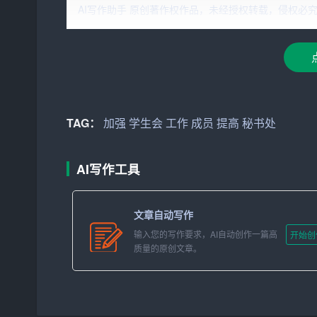
AI写作助手 原创著作权作品，未经授权转载，侵权必究！文章网址：ht
2.
加强
学生会与各部门之间的沟通与协作，提高工
3. 提升学生会秘书处的服务意识，为学生会的各
4. 培养一支具有高度责任心、团队精神和创新能
三、工作重点
TAG：
加强
学生会
工作
成员
提高
秘书处
1. 完善学生会内部管理制度
AI写作工具
（1）梳理现有管理制度，查找不足之处并进行改
（2）制定学生会工作手册，明确各部门职责和日
文章自动写作
输入您的写作要求，AI自动创作一篇高
开始创
（3）建立健全学生会
成员
考核制度，确保工作质
质量的原创文章。
2. 加强学生会与各部门之间的沟通与协作
（1）定期召开学生会部门负责人会议，了解各部