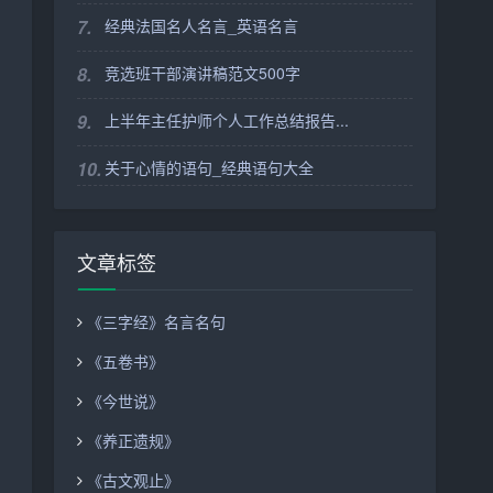
7.
经典法国名人名言_英语名言
8.
竞选班干部演讲稿范文500字
9.
上半年主任护师个人工作总结报告...
10.
关于心情的语句_经典语句大全
文章标签
《三字经》名言名句
《五卷书》
《今世说》
《养正遗规》
《古文观止》