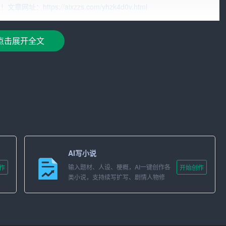
tps://aixzzs.com/yhzk4d0v.html
作效率。
项工作提供优质保障。
点击展开全文
力的秘书处团队。
进。
常工作流程。
AI写小说
输入题材、人设、梗概，AI一键创作各
作
开始创作
量。
类小说，支持续写扩写、剧情人物修
改。
门工作进展和需求。