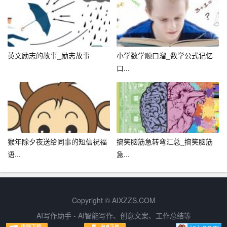
异乡独自赏月，都请记得给自己和对方一点时间，用一条
短信、一通电话或是视频通话，传递你的思念与祝福。因
为在这个快速变化的世界里，能够保持那份对
传统文化
的
尊重与传承，对亲人的深情厚谊与对美好生活的向往追
英文励志的故事_励志故事
小学数学顺口溜_数学公式记忆
求，才是最宝贵的财富。
口...
让我们在这个月圆之夜，共同仰望那轮明亮的圆月，感受
那份跨越时空的温情与思念，让心灵得到真正的团圆与安
宁。中秋快乐！
猴年除夕夜送给同事的短信祝福
搞笑脑筋急转弯汇总_搞笑脑筋
语...
急...
Copyright © AIXZZS.COM
AI写作助手 - AI智能写作、创意文案、工作总结等