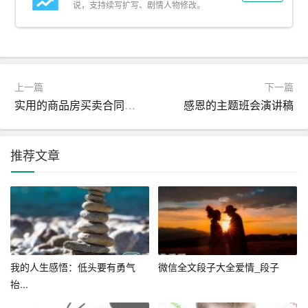
说，支持续写扩写、剧情人物修改。
中秋节的故事：传承与创新
中秋节不仅仅是一个节日，它承载着无数动人的故事与传
说。从古至今，无数文人墨客以月寄情，留下了无数脍炙
上一篇
下一篇
人口的诗篇。比如苏轼的《水调歌头·明月几时有》，不仅
实用的商品房买卖合同汇编
感恩的主题班会演讲稿
表达了对弟弟苏辙的深切思念，更以其旷达的人生态度和
深邃的人生哲理感动了无数后人。
推荐文章
而今，随着社会的进步和文化的交流，中秋节也在不断地
被赋予新的意义。比如近年来，“公益中秋”的概念逐渐兴
起，许多组织和个人利用中秋节的机会开展公益活动，为
孤寡老人、留守儿童等群体送去关爱与温暖，让这份传统
节日更加充满人文关怀和社会责任感。
我的人生感悟：低头要有勇气
微信全文段子大全爱情_段子
结语：共赏明月，同寄相思
抬...
在这个中秋佳节里，无论你是与家人团聚一堂，还是身处