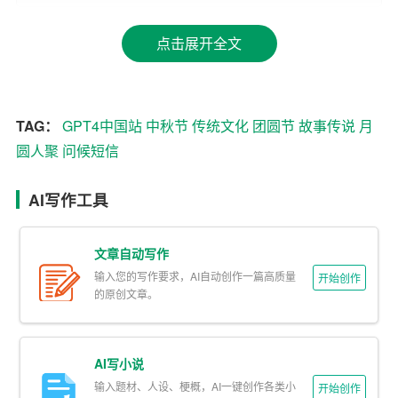
远。于是，“问候短信”成为了一种特别而便捷的情感传递方
点击展开全文
式。在这个特别的日子里，一条简单的短信，不仅能够瞬
间拉近心与心的距离，更能承载无限的温情与思念。
– 经典短信：“明月几时有？把酒问青天。不知天上宫阙，
TAG：
GPT4中国站
中秋节
传统文化
团圆节
故事传说
月
今夕是何年。中秋佳节，愿君安康，阖家幸福。”这样一条
圆人聚
问候短信
短信，既保留了古典诗词的韵味，又表达了深深的祝福。
AI写作工具
– 创意短信：“中秋到，月亮圆，兔儿跳，鸟儿欢；月饼
甜，笑容满，幸福绵，好运连。祝你中秋快乐，团团圆圆
每一天！”简短的话语中充满了节日的喜庆与对生活的美好
文章自动写作
祝愿。
输入您的写作要求，AI自动创作一篇高质量
开始创作
的原创文章。
– 深情短信：“海上生明月，天涯共此时。无论身在何方，
愿这轮明月带去我的思念与祝福，愿你拥有一个温馨、甜
AI写小说
蜜的中秋节。”这样的短信，适合远在他乡的游子，让收信
输入题材、人设、梗概，AI一键创作各类小
人感受到来自心底的关怀与温暖。
开始创作