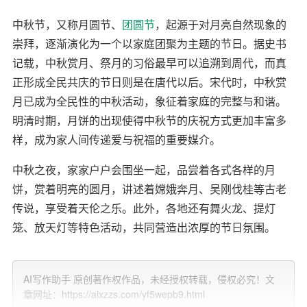
中秋节，又称月圆节、
团圆节
，起源于对月亮自然现象的
崇拜，逐渐演化为一个以家庭团聚为主题的节日。据史书
记载，中秋赏月、祭月的习俗最早可以追溯到周代，而真
正形成全民共庆的节日则是在唐代以后。宋代时，中秋赏
月已成为全民性的中秋活动，象征着家庭的完整与和谐。
明清时期，月饼的出现使得中秋节的庆祝方式更加丰富多
样，成为家人间传递爱与祝福的重要媒介。
中秋之夜，家家户户会围坐一起，品尝着各式各样的月
饼，赏着明亮的圆月，讲述着嫦娥奔月、吴刚伐桂等古老
传说，享受着天伦之乐。此外，各地还有舞火龙、提灯
笼、放天灯等特色活动，共同营造出浓厚的节日氛围。
问候短信
：科技与传统的融合
AI写作助手 原创著作权作品，未经授权转载，侵权必究！文
随着时代的发展，虽然传统的庆祝方式依然保留着，但人
章网址：https://aixzzs.com/yf5wepb9.html
们的生活节奏加快，人与人之间的物理距离有时被拉得很