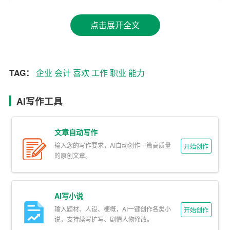
智能，良好的推理分析能力和语言沟通能力。同时，我也
点击展开全文
具备良好的人文素养和交际能力。经过长时间的学校及社
会教育和培养，我的专业能力和实践要求基本符合社会需
求。我相信自己能够很快适应并胜任未来的工作。
TAG：
企业
会计
喜欢
工作
职业
能力
（三）个人特质
AI写作工具
我为人宽容，能包容别人的过失，并忘记不开心的事情，
让生活轻松。我会受别人观点的影响，但也能在他人观点
中取其精华，不断自我完善。当不开心的时候，我喜欢自
文章自动写作
己消化，尽量不影响他人情绪，有一定的自我防卫能力。
输入您的写作要求，AI自动创作一篇高质量
开始创作
的原创文章。
二、职业目标
短期目标：在毕业后的两年内，进入一家中型
企业
担任初
AI写小说
级会计，积累实际工作经验，并通过相关职业资格考试，
输入题材、人设、梗概，AI一键创作各类小
开始创作
如注册会计师（CPA）。
说，支持续写扩写、剧情人物修改。