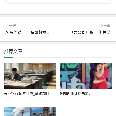
中期目标：在五年内，晋升为财务主管，负责公司的财务
管理和预算编制工作，进一步提升自己的专业能力和管理
水平。
上一篇
下一篇
长期目标：在十年内，成为一家大型企业的财务总监，全
AI写作助手：海量数据助力，提升工作效率
电力公司年度工作总结
面负责公司的财务战略规划和风险管理，成为行业内的专
家。
推荐文章
三、行动计划
1. 学习提升：在校期间，扎实掌握会计基础知识和相关法
律法规，积极参加实习，积累实践经验。
2. 考证规划：制定详细的考证计划，逐步通过会计从业资
东亚银行笔试回顾_笔试题目
校园创业计划书3篇
格证、初级会计师、注册会计师等考试。
3. 职业发展：在工作中不断学习新知识，提升自己的专业
能力和管理水平，积极争取晋升机会。