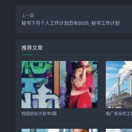
三、产品与服务
上一篇
秘书下月个人工作计划范本2025_秘书工作计划
1. 产品
（1）生日礼品：包括定制礼品、特色礼品、实用
推荐文章
（2）生日蛋糕：与知名蛋糕店合作，提供高品质
（3）生日装饰：提供生日派对所需的装饰品，如
2. 服务
（1）个性化定制：根据客户需求，提供个性化定
（2）一站式购物：提供从礼品挑选、包装、配送
校园创业计划书3篇
电厂安全的工
（3）生日策划：为客户提供生日派对策划、布置
四、营销策略