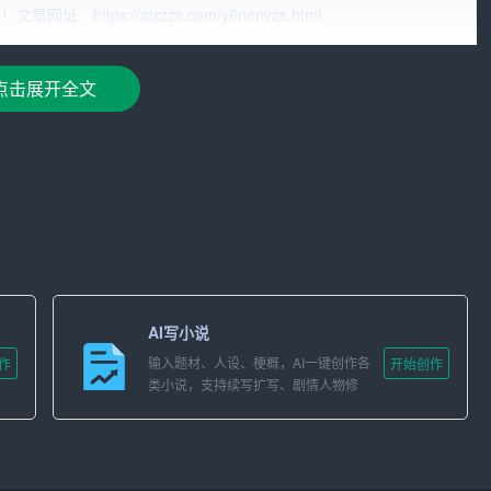
度逐渐增加。生日礼品不仅仅是物质上的表达，更是情感交流
tps://aixzzs.com/y6nenvzs.html
同质化严重、服务单一等问题，无法满足消费者多样化的需
广阔的市场空间。
点击展开全文
消费200元计算，市场规模达到260亿元。考虑到市场的增长
AI写小说
类丰富，但缺乏个性化。
输入题材、人设、梗概，AI一键创作各
作
开始创作
，但购物体验较差。
类小说，支持续写扩写、剧情人物修
改。
一定的个性化，但种类有限。
提供个性化、高品质的生日礼品，具有一定的竞争优势。