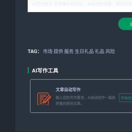
随着人们生活水平的提高，对于生日礼品的重视程
AI写作助手 原创著作权作品，未经授权转载，侵权必究！文章网址：ht
的载体。然而，目前市场上的礼品店普遍存在产品
求。因此，开设一家专注于生日礼品的店铺，具有
2. 市场规模
据统计，我国每年约有1.3亿人过生日，以每人每年
TAG：
市场
提供
服务
生日礼品
礼品
风险
潜力，预计未来市场规模将不断扩大。
3. 市场竞争
AI写作工具
目前市场上主要有以下几种类型的礼品店：
文章自动写作
（1）传统礼品店：以销售常规礼品为主，产品种
输入您的写作要求，AI自动创作一篇高
开始创
（2）电商平台：通过互联网销售礼品，价格较低
质量的原创文章。
（3）主题礼品店：以特定主题为特色，产品具有
相比之下，本项目将采用线上线下相结合的方式，