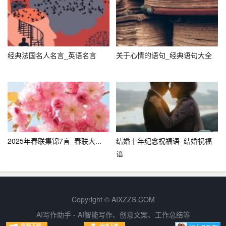
走过去太慢了。”这个简单的笑话，无论在哪个国家都能引
起笑声，因为它触及了人类共有的对速度与效率的追求。
五、
情感共鸣
，温暖人心
经典法国名人名言_英语名言
关于心情的语句_经典语句大全
在快节奏的现代生活中，人与人之间的情感交流变得尤为
重要。微信笑话段子以其轻松幽默的方式，成为了连接人
心的纽带。比如：“问：什么是孤独？答：就是突然收到一
个好友的验证请求，一看名字是‘前前任’。”这句话虽简短
却深刻，触动了许多人对于过去情感经历的回忆与感慨，
提醒我们珍惜眼前人。
2025年春联集锦7言_春联大...
结婚十年纪念祝福语_结婚祝福
六、结语
语
总而言之，微信笑话段子以其独特的魅力，成为了现代人
生活中的调味剂。它们不仅丰富了我们的精神世界，提供
Copyright © AIXZZS.COM
了无尽的欢笑与乐趣；更重要的是，它们以幽默的方式反
AI写作助手 - AI智能写作、创意文案、工作总结等
映了社会现象，传递了生活智慧与人生哲理。在这个信息