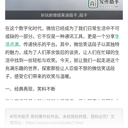
在这个数字化时代，微信已经成为了我们日常生活中不可
或缺的一部分。它不仅是一种通讯工具，更是一个分享
生
活点滴
、传递快乐的平台。其中，微信笑话段子以其独特
的魅力，成为了人们茶余饭后的谈资，让人们在忙碌的生
活中找到一丝轻松与欢笑。今天，就让我们一起走进这个
充满乐趣的世界，探索那些让人忍俊不禁的微信笑话段
子，感受它们带来的欢笑与温暖。
一、经典再现，笑料不断
微信笑话段子之所以能够广泛流传，很大程度上是因为它
们往往取材于现实生活，或是基于网络热门事件、流行语
AI写作助手 原创著作权作品，未经授权转载，侵权必究！文
进行再创作，让人在会心一笑的同时，也能感受到共鸣。
章网址：https://aixzzs.com/y3ualtx7.html
比如：“问：什么是学霸？答：就是把从图书馆借来的书，