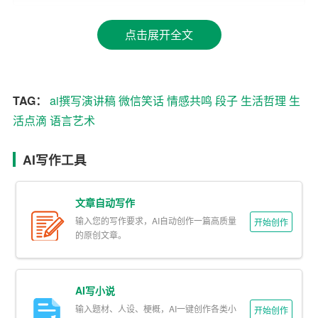
从不翻开的人。”这句话简洁明了，却直击那些埋头苦读却
成效不显著的学生的心声，让人在苦笑之余，也反思自己
点击展开全文
的学习方式。
二、
语言艺术
，妙趣横生
TAG：
ai撰写演讲稿
微信笑话
情感共鸣
段子
生活哲理
生
微信笑话段子的一大特色就是语言的巧妙运用，通过双
活点滴
语言艺术
关、夸张、谐音等修辞手法，达到令人捧腹的效果。比
如：“问：怎样快速忘记一个人？答：换新微信头像。”这句
AI写作工具
话用了一种幽默而夸张的方式，表达了“断舍离”的情感态
度，让人在笑声中体会到放下过去的重要性。又如：“问：
文章自动写作
为什么数学老师那么厉害？答：因为数学是门艺术，艺术
输入您的写作要求，AI自动创作一篇高质量
开始创作
需要高深莫测。”这句话巧妙地运用了“艺术”一词的双关含
的原创文章。
义，既是对数学抽象美的赞美，也是对数学老师知识渊博
的调侃，令人拍案叫绝。
AI写小说
三、
生活哲理
，寓教于乐
输入题材、人设、梗概，AI一键创作各类小
开始创作