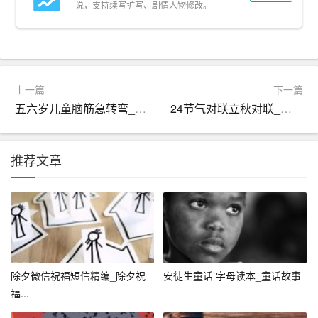
说，支持续写扩写、剧情人物修改。
许多微信笑话段子在让人发笑的同时，也蕴含了深刻的生
活哲理，寓教于乐。比如：“问：为什么看
小说
不会累？
答：因为看小说时眼睛会‘自动’休息。”这句话看似玩笑，
实则提醒我们现代人过度依赖电子屏幕的问题，鼓励大家
上一篇
下一篇
适时放下手机，保护视力。又如：“问：如何判断一个人是
五六岁儿童脑筋急转弯_经典脑筋急转弯
24节气对联立秋对联_对联知识
否说谎？答：看他是否敢直视你的眼睛。但如果他说的是
微信段子，请直接忽略这条规则。”这句话以幽默的方式传
达了信任的重要性，同时也讽刺了网络信息的真实性问
推荐文章
题，引人深思。
四、跨文化交流，笑无国界
随着全球化的加深，微信笑话段子也开始跨越文化和语言
的界限，成为国际交流的桥梁。一些基于特定文化背景的
除夕微信祝福短信精编_除夕祝
安徒生童话 字母读本_童话故事
笑话，经过翻译和再创作后，也能在其他文化群体中引发
福...
共鸣。比如，“问：为什么鸟儿冬天要飞到南方？答：因为