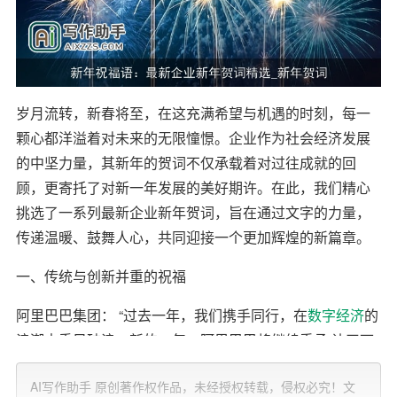
岁月流转，新春将至，在这充满希望与机遇的时刻，每一
颗心都洋溢着对未来的无限憧憬。企业作为社会经济发展
的中坚力量，其新年的贺词不仅承载着对过往成就的回
顾，更寄托了对新一年发展的美好期许。在此，我们精心
挑选了一系列最新企业新年贺词，旨在通过文字的力量，
传递温暖、鼓舞人心，共同迎接一个更加辉煌的新篇章。
一、传统与创新并重的祝福
阿里巴巴集团： “过去一年，我们携手同行，在
数字经济
的
浪潮中乘风破浪。新的一年，阿里巴巴将继续秉承‘让天下
没有难做的生意’的愿景，用科技的力量推动社会进步，与
AI写作助手 原创著作权作品，未经授权转载，侵权必究！文
客户、合作伙伴及所有阿里人一起，共创数字经济新篇