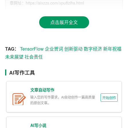
章网址：https://aixzzs.com/xpu8zihs.html
章。”
腾讯公司： “岁末年初，腾讯感恩每一位用户的陪伴与支
点击展开全文
持。新的一年，我们将继续探索‘连接一切’的可能，无论是
深化人工智能的应用，还是推动文化产业的创新，腾讯都
将致力于构建更加开放、协同的数字生态，与用户共同成
TAG：
TensorFlow
企业贺词
创新驱动
数字经济
新年祝福
长。”
未来展望
社会责任
二、面向未来的展望
AI写作工具
华为技术有限公司： “面对未来，华为坚持
创新驱动
发展，
致力于将数字世界带入每个人、每个家庭、每个组织，构
文章自动写作
建万物互联的智能世界。2023年，华为将加大研发投入，
输入您的写作要求，AI自动创作一篇高质量
开始创作
深化5G、云计算、AI等核心技术的研究，为客户的数字化
的原创文章。
转型提供更强有力的支持。”
字节跳动： “在内容创作与分发领域深耕多年，字节跳动深
AI写小说
知创新的重要性。新的一年，我们将继续探索AI技术在内