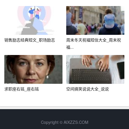
四、总结与展望
每一句新年贺词背后，都是企业对未来的坚定信念和对社
会责任的深刻认识。在这个充满希望的新春之际，无论是
科技巨头还是新兴企业，都在用自己的方式诠释着“创新”、
“责任”与“未来”。它们不仅追求经济效益的增长，更将目光
销售励志经典短文_职场励志
周末冬天祝福短信大全_周末祝
投向了如何通过科技改善人们的生活质量，如何通过创新
福...
推动社会进步，以及如何在全球化的大背景下承担更多的
国际责任。
新的一年，让我们共同期待这些企业在各自的领域内继续
发光发热，不仅实现自身的跨越发展，也为全球经济的复
求职座右铭_座右铭
空间搞笑说说大全_说说
苏与繁荣贡献中国力量。同时，也愿每一位读者、每一位
奋斗者都能在新的一年里找到属于自己的舞台，勇敢追
梦，不负韶华。
在此新春佳节之际，愿所有企业都能乘风破浪，再创辉
Copyright © AIXZZS.COM
煌；愿每个家庭幸福美满，每个个体都能实现自我价值；