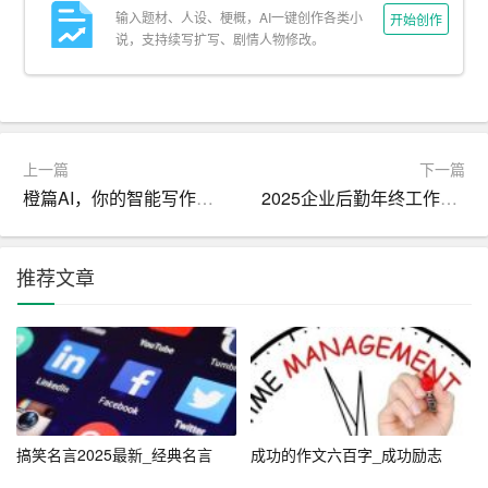
输入题材、人设、梗概，AI一键创作各类小
开始创作
容创作、个性化推荐等方面的应用，让信息更加高效、精
说，支持续写扩写、剧情人物修改。
准地触达每一个用户，同时积极履行
社会责任
，促进健康
向上的网络文化。”
三、人文关怀与社会责任
上一篇
下一篇
美团点评： “过去一年，美团点评不仅连接了消费者与商
橙篇AI，你的智能写作伙伴，一键成文不是梦
2025企业后勤年终工作总结
家，更在关键时刻成为了人们生活中不可或缺的一部分。
新的一年，我们将继续优化服务体验，同时关注员工福
推荐文章
祉，推动绿色可持续发展，为社会贡献更多正能量。”
京东集团： “京东始终坚信，企业的价值在于其对社会的贡
献。2023年，我们将继续加大在物流技术、智能供应链等
方面的投入，确保商品能够快速、安全地送达每一位消费
者手中。同时，我们也将积极响应国家号召，助力乡村振
兴，促进区域协调发展。”
搞笑名言2025最新_经典名言
成功的作文六百字_成功励志