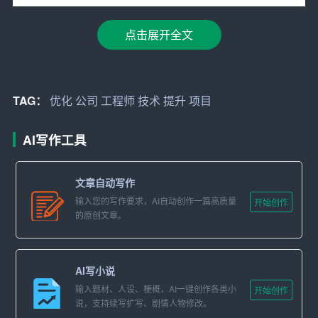
1. 项目一：某知名电商企业
点击展开全文
担任软件开发工程师，负责电商平台的后台开发工作。在
项目中，我主导了数据库设计、接口开发及性能
优化
等工
作。通过我的努力，项目在预定时间内顺利完成，为公司
TAG：
优化
公司
工程师
技术
提升
项目
带来了显著的业绩提升。
AI写作工具
2. 项目二：某互联网企业
担任软件开发工程师，参与了一个社交平台的项目开发。
文章自动写作
我在项目中负责前端开发，实现了用户界面优化、功能完
输入您的写作要求，AI自动创作一篇高质量
开始创作
善等目标。项目上线后，用户活跃度大幅提升，为公司赢
的原创文章。
得了良好的口碑。
3. 项目三：某金融机构
AI写小说
输入题材、人设、梗概，AI一键创作各类小
开始创作
担任高级软件工程师，负责金融系统的安全防护及性能优
说，支持续写扩写、剧情人物修改。
化。我通过深入分析系统架构，提出了有效的优化方案，