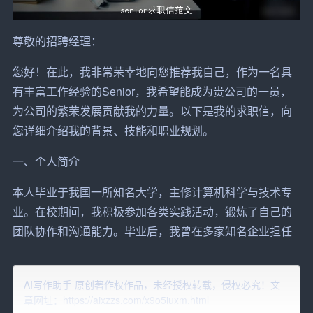
尊敬的招聘经理：
您好！在此，我非常荣幸地向您推荐我自己，作为一名具
有丰富工作经验的Senior，我希望能成为贵
公司
的一员，
为公司的繁荣发展贡献我的力量。以下是我的求职信，向
您详细介绍我的背景、技能和职业规划。
一、个人简介
本人毕业于我国一所知名大学，主修计算机科学与
技术
专
业。在校期间，我积极参加各类实践活动，锻炼了自己的
团队协作和沟通能力。毕业后，我曾在多家知名企业担任
软件
开发
工程师
，积累了丰富的
项目
经验。在此期间，我
不断
提升
自己的专业技能，取得了高级软件工程师职称。
AI写作助手 原创著作权作品，未经授权转载，侵权必究！文
章网址：https://aixzzs.com/x9o5iuxm.html
二、工作经历与成果