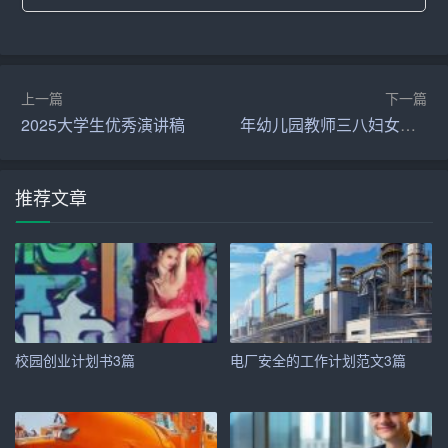
成功提升了系统的稳定性和安全性。
三、专业技能
上一篇
下一篇
1. 熟练掌握Java、Python、C++等编程语言，具备扎实的
2025大学生优秀演讲稿
年幼儿园教师三八妇女节演讲稿
计算机基础知识。
2. 熟悉MySQL、Oracle等数据库技术，具备数据库设计、
推荐文章
优化能力。
3. 深入了解Linux操作系统，熟悉常用开发工具和环境配
置。
4. 具备良好的团队协作和沟通能力，能够迅速融入团队，
共同推进项目进度。
校园创业计划书3篇
电厂安全的工作计划范文3篇
5. 关注行业动态，不断学习新技术，具备较强的自我驱动
力。